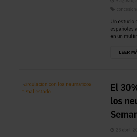
9 agosto,
concesion
Un estudio d
españoles a
en un mult
LEER M
El 30%
los ne
Seman
25 abril, 