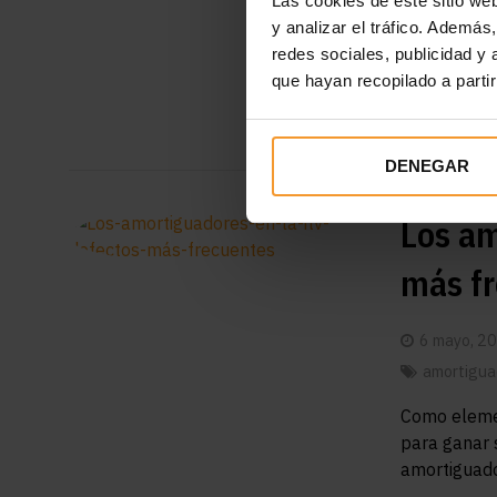
Las cookies de este sitio we
del motor y
y analizar el tráfico. Ademá
acortar su v
redes sociales, publicidad y
que hayan recopilado a parti
LEER M
DENEGAR
Los am
más f
6 mayo, 2
amortigua
Como elemen
para ganar 
amortiguado