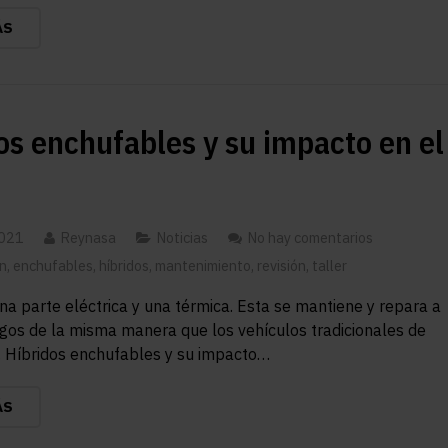
ÁS
os enchufables y su impacto en el
2021
Reynasa
Noticias
No hay comentarios
n
,
enchufables
,
híbridos
,
mantenimiento
,
revisión
,
taller
a parte eléctrica y una térmica. Esta se mantiene y repara a
gos de la misma manera que los vehículos tradicionales de
 Híbridos enchufables y su impacto…
ÁS