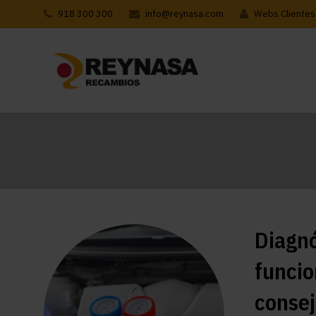
918 300 300
info@reynasa.com
Webs Clientes
Diagnó
funcio
consej