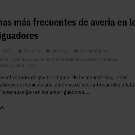
as más frecuentes de avería en l
iguadores
, 2021
Reynasa
Noticias
2 comentarios
dores
,
avería
,
coche
,
fallos
,
mantenimiento
,
revisión
,
síntomas
,
ehículo
,
vibraciones
en el volante, desgaste irregular de los neumáticos, ruidos
cabeceo del vehículo son síntomas de avería frecuentes o fall
tener su origen en los amortiguadores….
ÁS