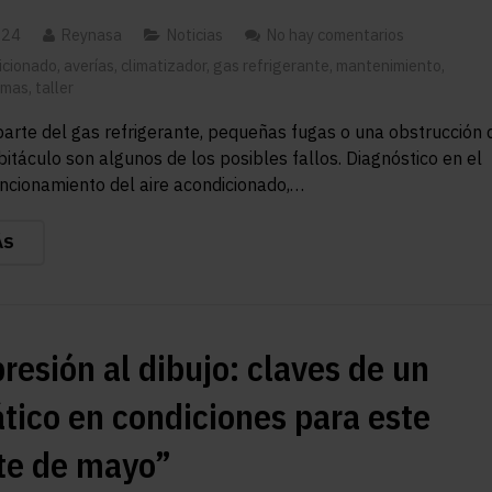
024
Reynasa
Noticias
No hay comentarios
icionado
,
averías
,
climatizador
,
gas refrigerante
,
mantenimiento
,
omas
,
taller
parte del gas refrigerante, pequeñas fugas o una obstrucción 
abitáculo son algunos de los posibles fallos. Diagnóstico en el
funcionamiento del aire acondicionado,…
ÁS
presión al dibujo: claves de un
ico en condiciones para este
te de mayo”