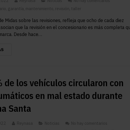
 2022
Reynasa
Noticias
No hay comentarios
ario
,
garantía
,
mantenimiento
,
revisión
,
taller
e Midas sobre las revisiones, refleja que ocho de cada diez
socian que la revisión en el concesionario es más completa q
imarca. Desde hace…
ÁS
 de los vehículos circularon con
umáticos en mal estado durante
a Santa
2022
Reynasa
Noticias
No hay comentarios