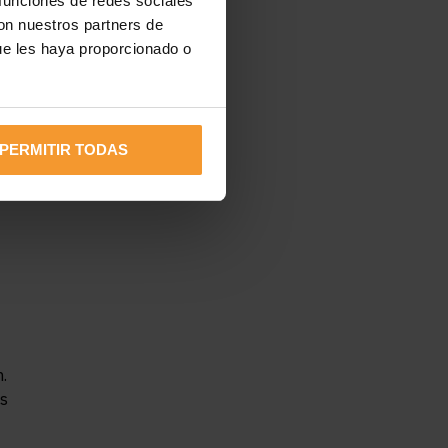
 funciones de redes sociales
con nuestros partners de
ue les haya proporcionado o
PERMITIR TODAS
.
os