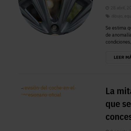
28 abril, 
dibujo
,
equ
Se estima q
de anomalía
condiciones,
LEER M
La mit
que se
conces