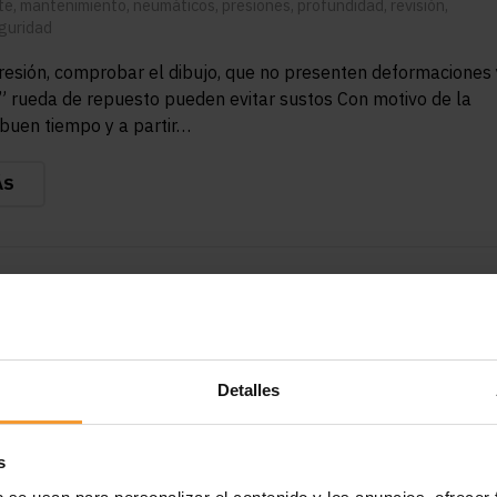
ite
,
mantenimiento
,
neumáticos
,
presiones
,
profundidad
,
revisión
,
guridad
presión, comprobar el dibujo, que no presenten deformaciones 
a” rueda de repuesto pueden evitar sustos Con motivo de la
 buen tiempo y a partir…
ÁS
s del vehículo: ¿Por qué hay que
rlos tras la calima?
Detalles
 2022
Reynasa
Noticias
No hay comentarios
a
,
fenómenos meteorológicos
,
filtros
,
habitáculo
,
motor
,
polvo
,
revisión
s
meteorológico de la pasada semana obligará a revisar los filt