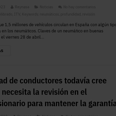
2023
Reynasa
Noticias
No hay comentarios
ilibrado
,
ITV
,
Keywords: neumáticos
,
profundidad
,
revisión
ue 1,5 millones de vehículos circulan en España con algún tip
 en los neumáticos. Claves de un neumático en buenas
 el viernes 28 de abril…
ÁS
ad de conductores todavía cree
 necesita la revisión en el
ionario para mantener la garantí