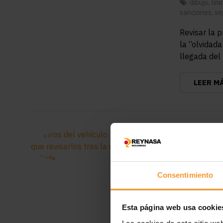
dibujo
,
lím
sanciones
,
se
Revisar la 
la “olvidad
llegada del
LEER M
Filtro
revisa
Consentimiento
23 marzo,
aire
,
calim
Esta página web usa cookie
El episodio 