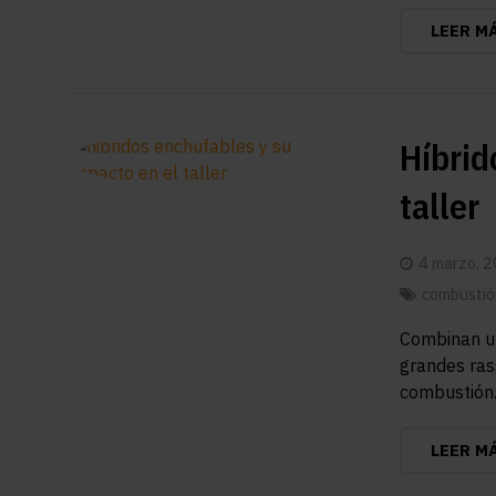
LEER M
Híbrid
taller
4 marzo, 
combustió
Combinan un
grandes ras
combustión.
LEER M