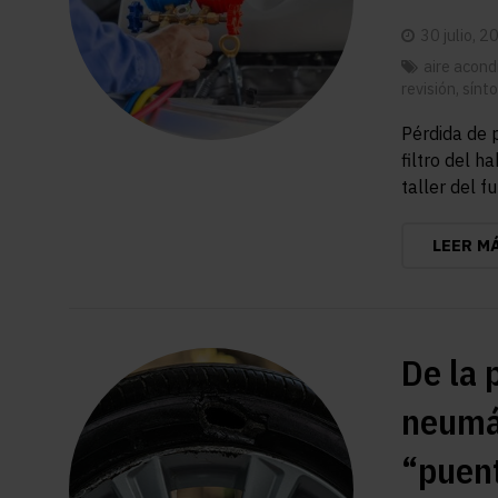
30 julio, 2
aire acond
revisión
,
sínt
Pérdida de 
filtro del h
taller del 
LEER M
De la 
neumát
“puen