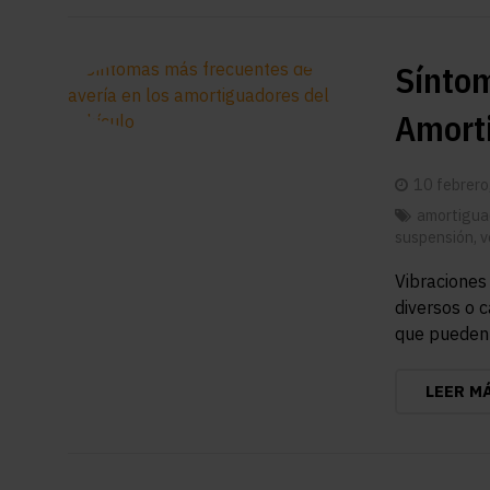
Síntom
Amort
10 febrero
amortigua
suspensión
,
v
Vibraciones 
diversos o 
que pueden 
LEER M