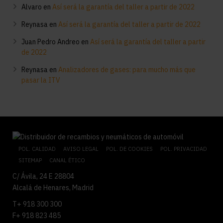
Alvaro
en
Así será la garantía del taller a partir de 2022
Reynasa
en
Así será la garantía del taller a partir de 2022
Juan Pedro Andreo
en
Así será la garantía del taller a partir
de 2022
Reynasa
en
Analizadores de gases: para mucho más que
pasar la ITV
POL. CALIDAD
AVISO LEGAL
POL. DE COOKIES
POL. PRIVACIDAD
SITEMAP
CANAL ÉTICO
C/ Ávila, 24 E 28804
Alcalá de Henares, Madrid
T+ 918 300 300
F+ 918 823 485