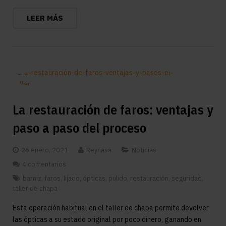
LEER MÁS
La restauración de faros: ventajas y
paso a paso del proceso
26 enero, 2021
Reynasa
Noticias
4 comentarios
barniz
,
faros
,
lijado
,
ópticas
,
pulido
,
restauración
,
seguridad
,
taller de chapa
Esta operación habitual en el taller de chapa permite devolver
las ópticas a su estado original por poco dinero, ganando en