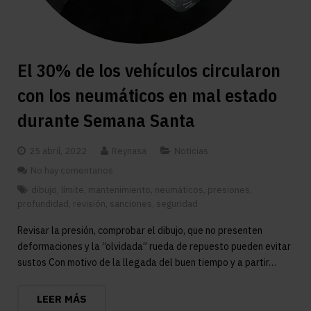
El 30% de los vehículos circularon
con los neumáticos en mal estado
durante Semana Santa
25 abril, 2022
Reynasa
Noticias
No hay comentarios
dibujo
,
límite
,
mantenimiento
,
neumáticos
,
presiones
,
profundidad
,
revisión
,
sanciones
,
seguridad
Revisar la presión, comprobar el dibujo, que no presenten
deformaciones y la “olvidada” rueda de repuesto pueden evitar
sustos Con motivo de la llegada del buen tiempo y a partir…
LEER MÁS