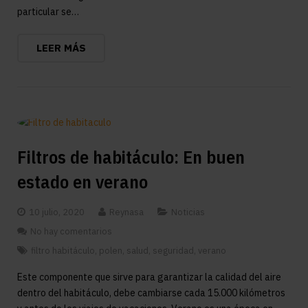
particular se…
LEER MÁS
Filtros de habitáculo: En buen
estado en verano
10 julio, 2020
Reynasa
Noticias
No hay comentarios
filtro habitáculo
,
polen
,
salud
,
seguridad
,
verano
Este componente que sirve para garantizar la calidad del aire
dentro del habitáculo, debe cambiarse cada 15.000 kilómetros