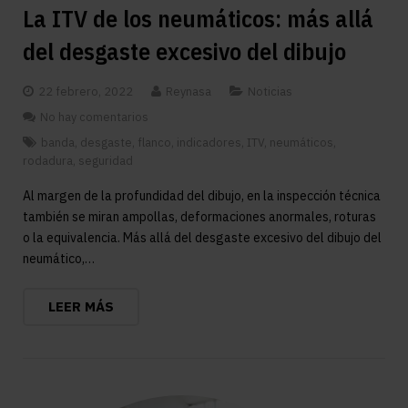
La ITV de los neumáticos: más allá
del desgaste excesivo del dibujo
22 febrero, 2022
Reynasa
Noticias
No hay comentarios
banda
,
desgaste
,
flanco
,
indicadores
,
ITV
,
neumáticos
,
rodadura
,
seguridad
Al margen de la profundidad del dibujo, en la inspección técnica
también se miran ampollas, deformaciones anormales, roturas
o la equivalencia. Más allá del desgaste excesivo del dibujo del
neumático,…
LEER MÁS