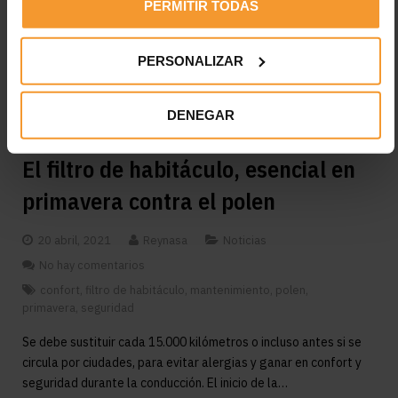
PERMITIR TODAS
LEER MÁS
PERSONALIZAR
DENEGAR
El filtro de habitáculo, esencial en
primavera contra el polen
20 abril, 2021
Reynasa
Noticias
No hay comentarios
confort
,
filtro de habitáculo
,
mantenimiento
,
polen
,
primavera
,
seguridad
Se debe sustituir cada 15.000 kilómetros o incluso antes si se
circula por ciudades, para evitar alergias y ganar en confort y
seguridad durante la conducción. El inicio de la…