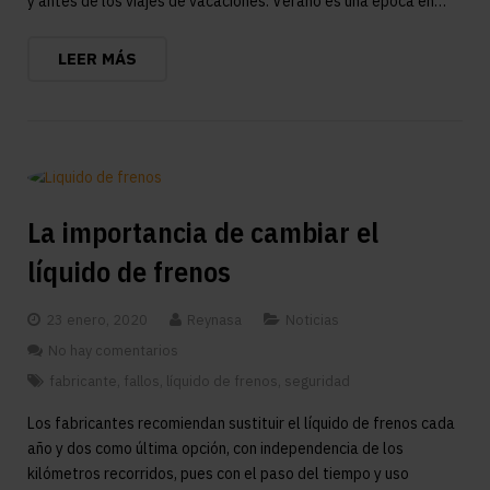
y antes de los viajes de vacaciones. Verano es una época en…
LEER MÁS
La importancia de cambiar el
líquido de frenos
23 enero, 2020
Reynasa
Noticias
No hay comentarios
fabricante
,
fallos
,
líquido de frenos
,
seguridad
Los fabricantes recomiendan sustituir el líquido de frenos cada
año y dos como última opción, con independencia de los
kilómetros recorridos, pues con el paso del tiempo y uso