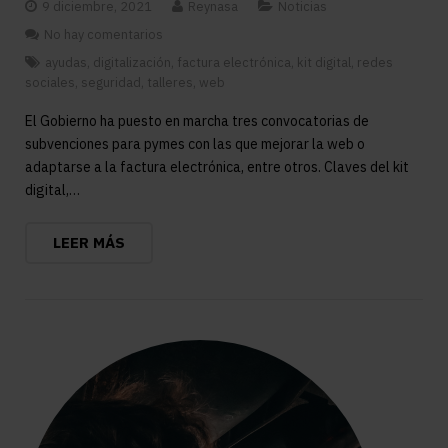
9 diciembre, 2021
Reynasa
Noticias
No hay comentarios
ayudas
,
digitalización
,
factura electrónica
,
kit digital
,
redes
sociales
,
seguridad
,
talleres
,
web
El Gobierno ha puesto en marcha tres convocatorias de
subvenciones para pymes con las que mejorar la web o
adaptarse a la factura electrónica, entre otros. Claves del kit
digital,…
LEER MÁS