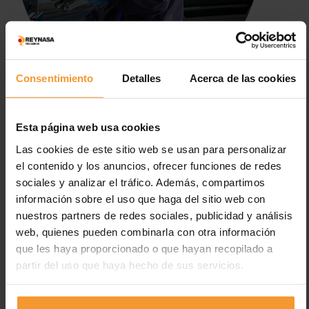
Consentimiento
Detalles
Acerca de las cookies
Los cambios que entran en vigor en
Esta página web usa cookies
la ITV desde el 1 de junio
Las cookies de este sitio web se usan para personalizar
el contenido y los anuncios, ofrecer funciones de redes
1 junio, 2021
Reynasa
Noticias
sociales y analizar el tráfico. Además, compartimos
No hay comentarios
información sobre el uso que haga del sitio web con
brexit
,
emisiones
,
inspección técnica
,
ITV
,
legislación
,
nuestros partners de redes sociales, publicidad y análisis
mantenimiento
,
Normativa
,
seguridad
,
taller
web, quienes pueden combinarla con otra información
Se endurece la gravedad de algunos fallos, se mantienen las
que les haya proporcionado o que hayan recopilado a
medidas antiCovid-19 y se adecúa a los vehículos de Reino
partir del uso que haya hecho de sus servicios.
Unido tras el Brexit. La Inspección Técnica de Vehículos (ITV)…