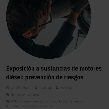
Exposición a sustancias de motores
diésel: prevención de riesgos
13 julio, 2021
Reynasa
Noticias
No hay comentarios
BOE
,
consejos
,
diésel
,
motores
,
Normativa
,
riesgos
laborales
,
seguridad
,
sustancias