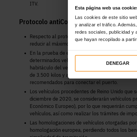
ITV.
Esta página web usa cookie
Las cookies de este sitio we
Protoco
lo antiCovid y efectos del Brexit
y analizar el tráfico. Ademá
redes sociales, publicidad y
Respecto al protocolo antiCovid, se mantienen l
que hayan recopilado a parti
reducir al máximo el contacto entre el inspector 
En la prueba de emisión de gases, para reducir l
determinados vehículos, ya que realizar la lect
DENEGAR
habitáculo del vehículo por parte del inspector. 
de 3.500 kilos y autobuses. De acuerdo a la norm
recomendados para conectar el puerto.
Los vehículos procedentes de Reino Unido que s
diciembre de 2020, se considerarán vehículos p
Económico Europeo), por lo que requerirán cumpli
vehículos, así como realizar los trámites de imp
Las homologaciones de vehículos otorgadas por e
homologación europea, perdiendo todos los bene