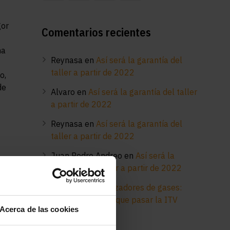
gor
Comentarios recientes
ha
Reynasa
en
Así será la garantía del
taller a partir de 2022
o,
de
Alvaro
en
Así será la garantía del taller
a partir de 2022
Reynasa
en
Así será la garantía del
taller a partir de 2022
Juan Pedro Andreo
en
Así será la
garantía del taller a partir de 2022
o
Reynasa
en
Analizadores de gases:
para mucho más que pasar la ITV
Acerca de las cookies
ión