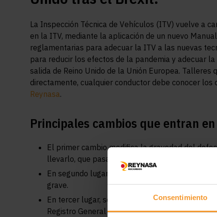
La Inspección Técnica de Vehículos (ITV) vuelve a cam
en la ITV, mediante la aplicación de un nuevo Manual
reglamentarias para adecuar la ITV a las nuevas tec
para reducir los efectos de la pandemia y adecuar la
salida de Reino Unido de la Unión Europea. Talleres q
directamente, cualquier conductor debe conocer los 
Reynasa
.
Principales cambios que entran en 
El primer cambio modifica la gravedad del defec
llevarlo, que pasa de considerarse leve a grave.
En segundo lugar, el posible desprendimiento de
grave.
Consentimiento
En tercer lugar, se establece la posibilidad de 
Registro General de Vehículos de la Dirección Ge