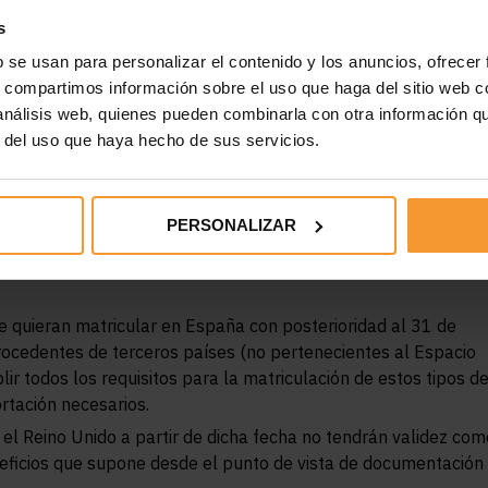
s
b se usan para personalizar el contenido y los anuncios, ofrecer
s, compartimos información sobre el uso que haga del sitio web 
 análisis web, quienes pueden combinarla con otra información q
as medidas de higiene y prevención en las ITV, buscando siem
r del uso que haya hecho de sus servicios.
y el usuario.
as posibilidades de contagio, la lectura OBD queda limitada a
ura del diagnóstico a bordo de emisiones supone acceder al
PERSONALIZAR
Esta limitación no existe para los vehículos industriales de má
ativa, el inspector se introduce en el vehículo con los EPI´s
e quieran matricular en España con posterioridad al 31 de
rocedentes de terceros países (no pertenecientes al Espacio
r todos los requisitos para la matriculación de estos tipos d
ortación necesarios.
l Reino Unido a partir de dicha fecha no tendrán validez com
ficios que supone desde el punto de vista de documentación