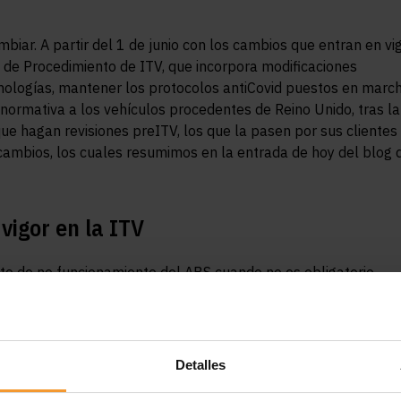
biar. A partir del 1 de junio con los cambios que entran en vi
 de Procedimiento de ITV, que incorpora modificaciones
nologías, mantener los protocolos antiCovid puestos en marc
 normativa a los vehículos procedentes de Reino Unido, tras la
ue hagan revisiones preITV, los que la pasen por sus clientes 
cambios, los cuales resumimos en la entrada de hoy del blog 
vigor en la ITV
to de no funcionamiento del ABS cuando no es obligatorio
 los espejos retrovisores también pasa a considerarse defect
Detalles
comprobar los datos del permiso de circulación por medio del
neral de Tráfico (DGT), en caso de no presentarlo en la estac