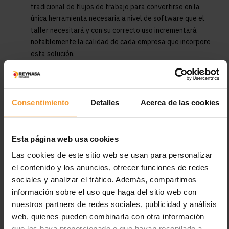
tradicional de flujos de trabajo para convertirse en la
única herramienta necesaria a nivel de software que el
taller necesitará y con su correcto uso incrementará
notablemente la calidad de cada empresa que incorpore
esta solución.
Todo ello basado en Simple-Fácil ayudando así a la
asimilación de los conocimientos necesarios para su uso
de forma totalmente intuitiva.
Consentimiento
Detalles
Acerca de las cookies
Esta página web usa cookies
Las cookies de este sitio web se usan para personalizar
el contenido y los anuncios, ofrecer funciones de redes
sociales y analizar el tráfico. Además, compartimos
información sobre el uso que haga del sitio web con
nuestros partners de redes sociales, publicidad y análisis
web, quienes pueden combinarla con otra información
que les haya proporcionado o que hayan recopilado a