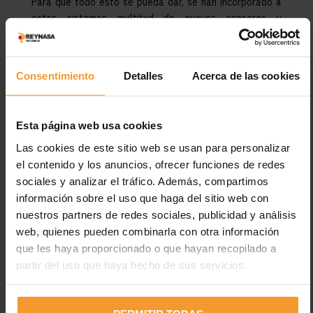
Para que todo esto se pueda dar, se han incorporado a
estos sistemas multitud de nuevos sensores y
actuadores que mandan la información que recogen para
su gestión y optimización.
Consentimiento
Detalles
Acerca de las cookies
Esta página web usa cookies
Las cookies de este sitio web se usan para personalizar
el contenido y los anuncios, ofrecer funciones de redes
Nuestra gama de productos incluye:
sociales y analizar el tráfico. Además, compartimos
información sobre el uso que haga del sitio web con
Bombas de inyección
nuestros partners de redes sociales, publicidad y análisis
Inyectores common rail e inyector bomba
web, quienes pueden combinarla con otra información
Centralitas de gestión diesel
que les haya proporcionado o que hayan recopilado a
Tratamiento de gases de escape
partir del uso que haya hecho de sus servicios.
Sondas lambda
Caudalímetros