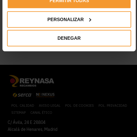
PERMITIR TODAS
Sensores, etc…
PERSONALIZAR
CATÁLOGO DE PRODUCTOS
DENEGAR
IR A CONTACTO
POL. CALIDAD
AVISO LEGAL
POL. DE COOKIES
POL. PRIVACIDAD
SITEMAP
CANAL ÉTICO
C/ Ávila, 24 E 28804
Alcalá de Henares, Madrid