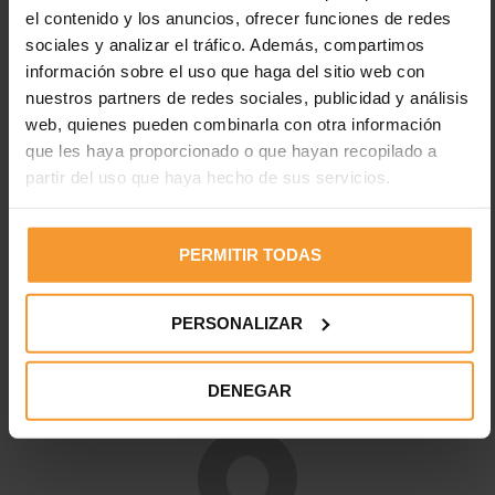
dispositivo.
el contenido y los anuncios, ofrecer funciones de redes
sociales y analizar el tráfico. Además, compartimos
Tras esto, a través de la pantalla incorporada en el
información sobre el uso que haga del sitio web con
aparato, se puede ver la orientación en la que se
nuestros partners de redes sociales, publicidad y análisis
encuentra el haz de luz.
web, quienes pueden combinarla con otra información
Posteriormente, se comprueba el correcto funcionamiento de
que les haya proporcionado o que hayan recopilado a
las luces de carretera, los intermitentes, las luces de
partir del uso que haya hecho de sus servicios.
emergencia y las antiniebla, así como si el vehículo cuenta con
las luces de circulación diurna, marcha atrás y de frenado.
PERMITIR TODAS
Etiquetas:
aeca-itv
alumbrado
intermitentes
ITV
luces
mantenimiento
regloscopio
señalización
PERSONALIZAR
visibilidad
DENEGAR