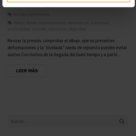
25 abril, 2022
Reynasa
Noticias
No hay comentarios
dibujo
,
límite
,
mantenimiento
,
neumáticos
,
presiones
,
profundidad
,
revisión
,
sanciones
,
seguridad
Revisar la presión, comprobar el dibujo, que no presenten
deformaciones y la “olvidada” rueda de repuesto pueden evitar
sustos Con motivo de la llegada del buen tiempo y a partir…
LEER MÁS