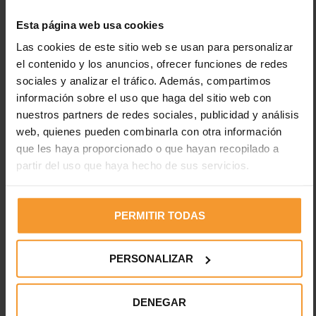
Esta página web usa cookies
Las cookies de este sitio web se usan para personalizar
el contenido y los anuncios, ofrecer funciones de redes
sociales y analizar el tráfico. Además, compartimos
información sobre el uso que haga del sitio web con
nuestros partners de redes sociales, publicidad y análisis
web, quienes pueden combinarla con otra información
que les haya proporcionado o que hayan recopilado a
partir del uso que haya hecho de sus servicios.
PERMITIR TODAS
El 30% de los vehículos circularon
PERSONALIZAR
con los neumáticos en mal estado
durante Semana Santa
DENEGAR