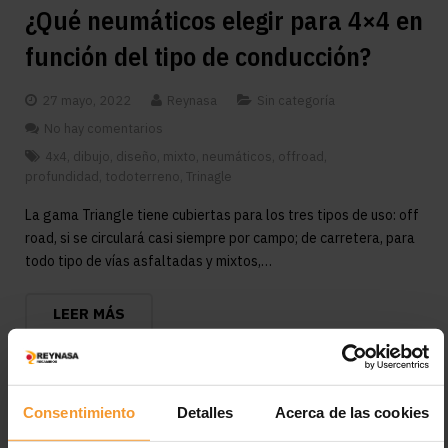
¿Qué neumáticos elegir para 4×4 en
función del tipo de conducción?
27 mayo, 2022
Reynasa
Sin categoría
No hay comentarios
4x4
,
dibujo
,
diseño
,
mixto
,
neumáticos
,
offroad
,
profundidad
,
todoterreno
,
Trinagle
La gama Triangle tiene cubiertas para los tres tipos de uso: off
road, si se circulará casi siempre por campo; de carretera, para
todo tipo de vías asfaltadas y mixtos,…
LEER MÁS
Consentimiento
Detalles
Acerca de las cookies