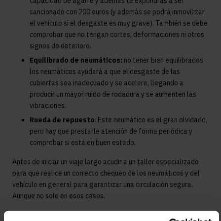
capacidad de agarre y además te expondrás a ser
sancionado con 200 euros (y además se podrá inmovilizar
el vehículo si el desgaste es muy grave). También se debe
comprobar que no tengan cortes, deformaciones ni otros
signos de deterioro.
Equilibrado de neumáticos:
no tener bien equilibrados
los neumáticos ayudará a que el desgaste de las
cubiertas sea inadecuado y se acelere, llegando a
producir un mayor ruido de rodadura y se aumenten las
vibraciones.
Rueda de repuesto
: Este neumático es el gran olvidado,
pero hay que prestarle atención de forma periódica y
comprobar si está en buen estado.
Antes de iniciar un viaje largo acudir a un taller especializado
para que realice un correcto chequeo de los neumáticos y del
vehículo en general para garantizar una circulación segura.
Aunque no solo en esos casos.