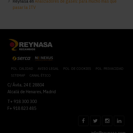
Reynasa
en
Analizadores de gases: para mucho más que
pasar la ITV
POL. CALIDAD
AVISO LEGAL
POL. DE COOKIES
POL. PRIVACIDAD
SITEMAP
CANAL ÉTICO
C/ Ávila, 24 E 28804
Alcalá de Henares, Madrid
T+ 918 300 300
F+ 918 823 485