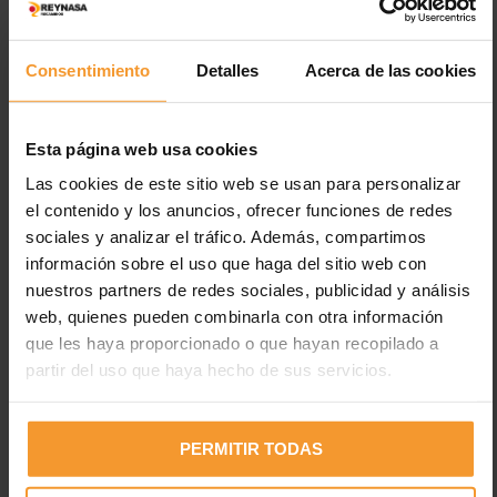
Neumáticos en la ITV
El apartado de “Ejes, Ruedas, Neumáticos y Suspensión” es el
Consentimiento
Detalles
Acerca de las cookies
segundo capítulo en el que más defectos se detectan en la ITV,
ocupando el 21% del total de defectos graves
detectados en las estaciones
, de acuerdo con los datos
Esta página web usa cookies
publicados por el Ministerio de Industria, Comercio y Turismo.
Las cookies de este sitio web se usan para personalizar
Etiquetas:
dibujo
equilibrado
ITV
el contenido y los anuncios, ofrecer funciones de redes
sociales y analizar el tráfico. Además, compartimos
Keywords: neumáticos
profundidad
revisión
información sobre el uso que haga del sitio web con
nuestros partners de redes sociales, publicidad y análisis
web, quienes pueden combinarla con otra información
que les haya proporcionado o que hayan recopilado a
partir del uso que haya hecho de sus servicios.
Reynasa
PERMITIR TODAS