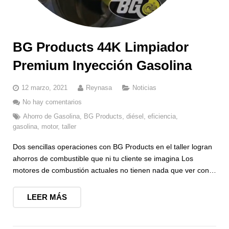
BG Products 44K Limpiador
Premium Inyección Gasolina
12 marzo, 2021
Reynasa
Noticias
No hay comentarios
Ahorro de Gasolina
,
BG Products
,
diésel
,
eficiencia
,
gasolina
,
motor
,
taller
Dos sencillas operaciones con BG Products en el taller logran
ahorros de combustible que ni tu cliente se imagina Los
motores de combustión actuales no tienen nada que ver con…
LEER MÁS