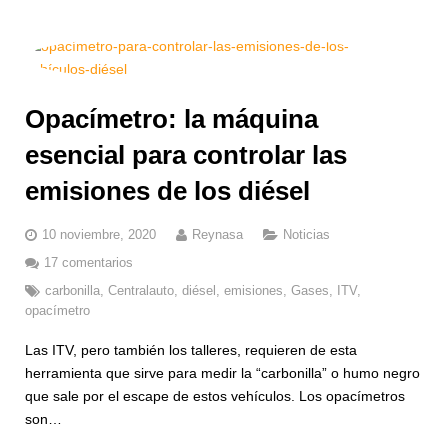
Opacímetro: la máquina
esencial para controlar las
emisiones de los diésel
10 noviembre, 2020
Reynasa
Noticias
17 comentarios
carbonilla
,
Centralauto
,
diésel
,
emisiones
,
Gases
,
ITV
,
opacímetro
Las ITV, pero también los talleres, requieren de esta
herramienta que sirve para medir la “carbonilla” o humo negro
que sale por el escape de estos vehículos. Los opacímetros
son…