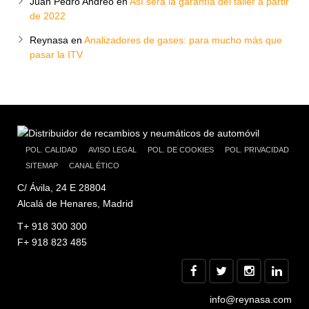
Juan Pedro Andreo
en
Así será la garantía del taller a partir
de 2022
Reynasa
en
Analizadores de gases: para mucho más que
pasar la ITV
POL. CALIDAD
AVISO LEGAL
POL. DE COOKIES
POL. PRIVACIDAD
SITEMAP
CANAL ÉTICO
C/ Ávila, 24 E 28804
Alcalá de Henares, Madrid
T+ 918 300 300
F+ 918 823 485
info@reynasa.com