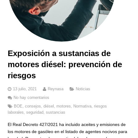
Moto
Formación
Nuestro equipo
Neumáticos
Next Go
Portal del empleado
Productos Diésel
Recambiosymas
Pintura
Viajes de Incentivo
Exposición a sustancias de
motores diésel: prevención de
Marcas
Web de neumáticos
riesgos
Valvoline
Asistencia Técnica
13 julio, 2021
Reynasa
Noticias
Eni
Service Next
No hay comentarios
BOE
,
consejos
,
diésel
,
motores
,
Normativa
,
riesgos
laborales
,
seguridad
,
sustancias
El Real Decreto 427/2021 ha incluido aceites y emisiones de
los motores de gasóleo en el listado de agentes nocivos para