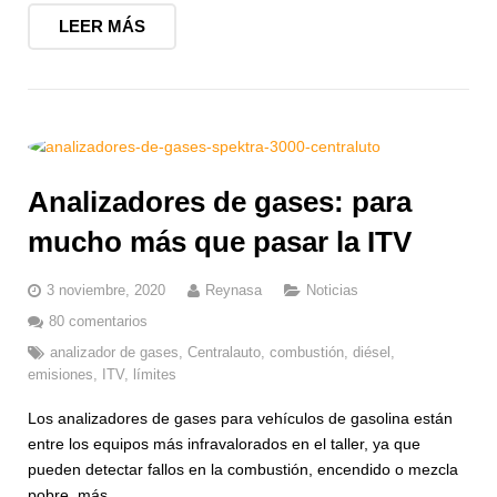
LEER MÁS
Analizadores de gases: para
mucho más que pasar la ITV
3 noviembre, 2020
Reynasa
Noticias
80 comentarios
analizador de gases
,
Centralauto
,
combustión
,
diésel
,
emisiones
,
ITV
,
límites
Los analizadores de gases para vehículos de gasolina están
entre los equipos más infravalorados en el taller, ya que
pueden detectar fallos en la combustión, encendido o mezcla
pobre, más…