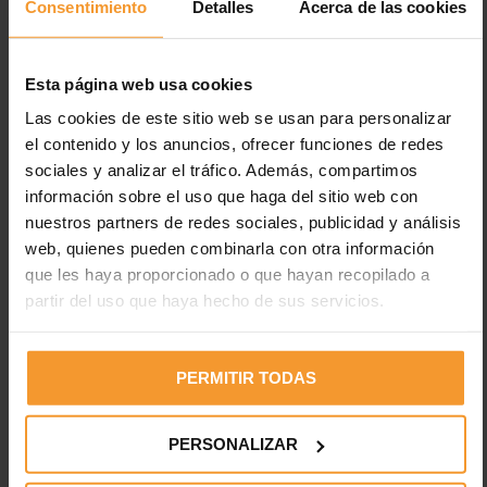
Consentimiento
Detalles
Acerca de las cookies
Lijadora orbital eléctrica: todo lo
que tienes que saber
Esta página web usa cookies
7 julio, 2020
Reynasa
Noticias
Las cookies de este sitio web se usan para personalizar
el contenido y los anuncios, ofrecer funciones de redes
No hay comentarios
sociales y analizar el tráfico. Además, compartimos
consejos
,
lijadora orbital eléctrica
,
polish
,
productos
,
swirls
información sobre el uso que haga del sitio web con
Esta herramienta habitual de los talleres de carrocería sirve
nuestros partners de redes sociales, publicidad y análisis
para realizar pulidos, eliminar microarañazos y recuperar el
web, quienes pueden combinarla con otra información
brillo. La lijadora orbital eléctrica es una de las herramientas
que les haya proporcionado o que hayan recopilado a
más empleadas en…
partir del uso que haya hecho de sus servicios.
LEER MÁS
PERMITIR TODAS
PERSONALIZAR