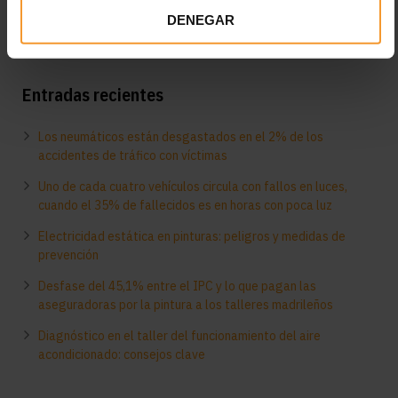
DENEGAR
Entradas recientes
Los neumáticos están desgastados en el 2% de los
accidentes de tráfico con víctimas
Uno de cada cuatro vehículos circula con fallos en luces,
cuando el 35% de fallecidos es en horas con poca luz
Electricidad estática en pinturas: peligros y medidas de
prevención
Desfase del 45,1% entre el IPC y lo que pagan las
aseguradoras por la pintura a los talleres madrileños
Diagnóstico en el taller del funcionamiento del aire
acondicionado: consejos clave