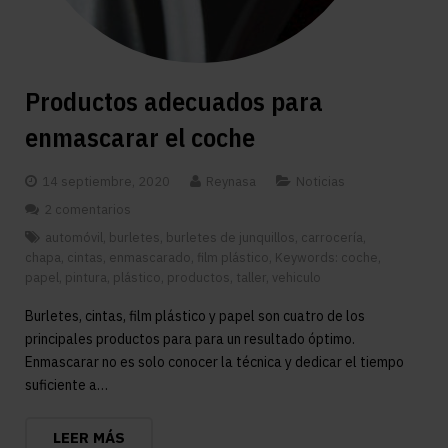
Productos adecuados para
enmascarar el coche
14 septiembre, 2020
Reynasa
Noticias
2 comentarios
automóvil
,
burletes
,
burletes de junquillos
,
carrocería
,
chapa
,
cintas
,
enmascarado
,
film plástico
,
Keywords: coche
,
papel
,
pintura
,
plástico
,
productos
,
taller
,
vehiculo
Burletes, cintas, film plástico y papel son cuatro de los
principales productos para para un resultado óptimo.
Enmascarar no es solo conocer la técnica y dedicar el tiempo
suficiente a…
LEER MÁS