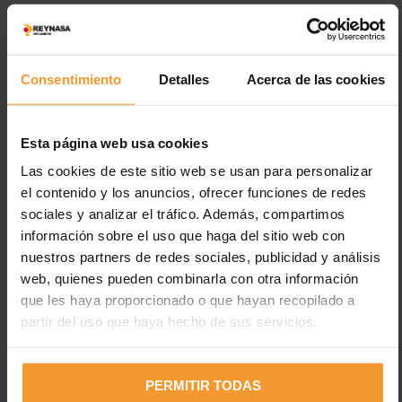
LEER MÁS
Consentimiento
Detalles
Acerca de las cookies
Esta página web usa cookies
Las cookies de este sitio web se usan para personalizar
el contenido y los anuncios, ofrecer funciones de redes
sociales y analizar el tráfico. Además, compartimos
información sobre el uso que haga del sitio web con
Entradas recientes
nuestros partners de redes sociales, publicidad y análisis
web, quienes pueden combinarla con otra información
Los neumáticos están desgastados en el 2% de los
que les haya proporcionado o que hayan recopilado a
accidentes de tráfico con víctimas
partir del uso que haya hecho de sus servicios.
Uno de cada cuatro vehículos circula con fallos en luces,
cuando el 35% de fallecidos es en horas con poca luz
PERMITIR TODAS
Electricidad estática en pinturas: peligros y medidas de