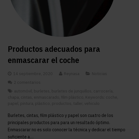
Productos adecuados para
enmascarar el coche
14 septiembre, 2020
Reynasa
Noticias
2 comentarios
automóvil
,
burletes
,
burletes de junquillos
,
carrocería
,
chapa
,
cintas
,
enmascarado
,
film plástico
,
Keywords: coche
,
papel
,
pintura
,
plástico
,
productos
,
taller
,
vehiculo
Burletes, cintas, film plástico y papel son cuatro de los
principales productos para para un resultado óptimo.
Enmascarar no es solo conocer la técnica y dedicar el tiempo
suficiente a…