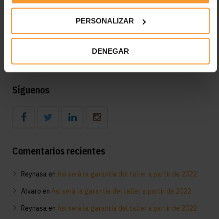
prevención
PERSONALIZAR
Desfase del 45,1% entre el IPC y lo que pagan las
aseguradoras por la pintura a los talleres madrileños
Diagnóstico en el taller del funcionamiento del aire
DENEGAR
acondicionado: consejos clave
Síguenos
Comentarios recientes
Reynasa
en
Así será la garantía del taller a partir de 2022
Alvaro
en
Así será la garantía del taller a partir de 2022
Reynasa
en
Así será la garantía del taller a partir de 2022