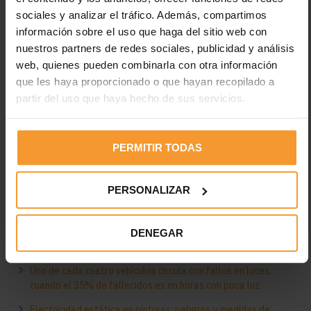
y…
sociales y analizar el tráfico. Además, compartimos
información sobre el uso que haga del sitio web con
LEER MÁS
nuestros partners de redes sociales, publicidad y análisis
web, quienes pueden combinarla con otra información
que les haya proporcionado o que hayan recopilado a
partir del uso que haya hecho de sus servicios.
PERMITIR TODAS
PERSONALIZAR
Entradas recientes
Los neumáticos están desgastados en el 2% de los
DENEGAR
accidentes de tráfico con víctimas
Uno de cada cuatro vehículos circula con fallos en luces,
cuando el 35% de fallecidos es en horas con poca luz
Electricidad estática en pinturas: peligros y medidas de