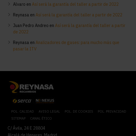
Alvaro
en
Así será la garantía del taller a partir de 2022
Reynasa
en
Así será la garantía del taller a partir de 2022
Juan Pedro Andreo
en
Así será la garantía del taller a partir
de 2022
Reynasa
en
Analizadores de gases: para mucho más que
pasar la ITV
POL. CALIDAD
AVISO LEGAL
POL. DE COOKIES
POL. PRIVACIDAD
SITEMAP
CANAL ÉTICO
C/ Ávila, 24 E 28804
Alcalá de Henares, Madrid