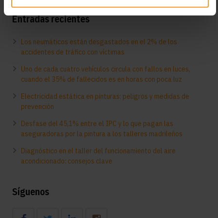
Entradas recientes
Los neumáticos están desgastados en el 2% de los
accidentes de tráfico con víctimas
Uno de cada cuatro vehículos circula con fallos en luces,
cuando el 35% de fallecidos es en horas con poca luz
Electricidad estática en pinturas: peligros y medidas de
prevención
Desfase del 45,1% entre el IPC y lo que pagan las
aseguradoras por la pintura a los talleres madrileños
Diagnóstico en el taller del funcionamiento del aire
acondicionado: consejos clave
Síguenos