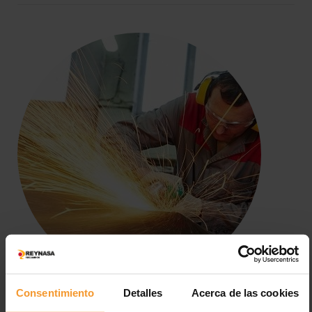
Consentimiento
Detalles
Acerca de las cookies
Protección auditiva en el taller, una