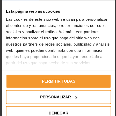
medida necesaria.
Esta página web usa cookies
11 septiembre, 2019
Reynasa
Noticias
Las cookies de este sitio web se usan para personalizar
1 comentario
orejeras
,
protección
,
ruido
,
taller
el contenido y los anuncios, ofrecer funciones de redes
sociales y analizar el tráfico. Además, compartimos
Es obligatorio utilizar protecciones auditivas cuando el ruido
información sobre el uso que haga del sitio web con
continuo supera los 85 dBA o hay picos intermitentes de más de
nuestros partners de redes sociales, publicidad y análisis
137 dBA La prevención de riesgos laborales es imprescindible
web, quienes pueden combinarla con otra información
en…
que les haya proporcionado o que hayan recopilado a
partir del uso que haya hecho de sus servicios.
LEER MÁS
PERMITIR TODAS
PERSONALIZAR
DENEGAR