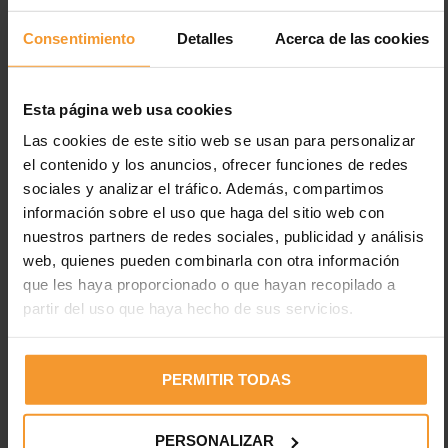
Consentimiento
Detalles
Acerca de las cookies
Esta página web usa cookies
Las cookies de este sitio web se usan para personalizar
el contenido y los anuncios, ofrecer funciones de redes
Entradas recientes
sociales y analizar el tráfico. Además, compartimos
información sobre el uso que haga del sitio web con
Los neumáticos están desgastados en el 2% de los
nuestros partners de redes sociales, publicidad y análisis
accidentes de tráfico con víctimas
web, quienes pueden combinarla con otra información
Uno de cada cuatro vehículos circula con fallos en luces,
que les haya proporcionado o que hayan recopilado a
cuando el 35% de fallecidos es en horas con poca luz
partir del uso que haya hecho de sus servicios.
Electricidad estática en pinturas: peligros y medidas de
prevención
PERMITIR TODAS
Desfase del 45,1% entre el IPC y lo que pagan las
aseguradoras por la pintura a los talleres madrileños
PERSONALIZAR