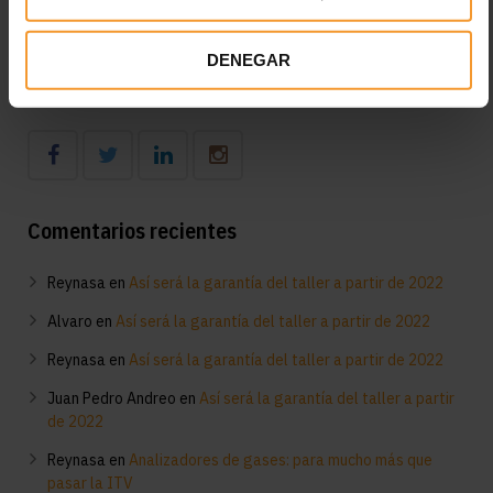
Diagnóstico en el taller del funcionamiento del aire
acondicionado: consejos clave
DENEGAR
Síguenos
Comentarios recientes
Reynasa
en
Así será la garantía del taller a partir de 2022
Alvaro
en
Así será la garantía del taller a partir de 2022
Reynasa
en
Así será la garantía del taller a partir de 2022
Juan Pedro Andreo
en
Así será la garantía del taller a partir
de 2022
Reynasa
en
Analizadores de gases: para mucho más que
pasar la ITV