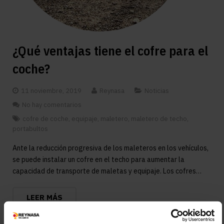
¿Qué ventajas tiene el cofre para el
coche?
11 noviembre, 2019
Reynasa
Noticias
No hay comentarios
cofre de coche
,
equipaje
,
maletero
,
maletero de techo
,
portabultos
Ante la reducción progresiva de los maleteros en los vehículos,
se puede instalar un cofre en el techo para aumentar la
capacidad de transporte de maletas y equipaje. Los cofres…
LEER MÁS