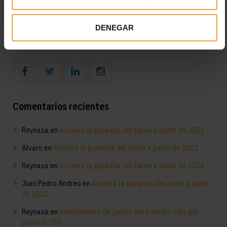
Diagnóstico en el taller del funcionamiento del aire
acondicionado: consejos clave
DENEGAR
Síguenos
Comentarios recientes
Reynasa
en
Así será la garantía del taller a partir de 2022
Alvaro
en
Así será la garantía del taller a partir de 2022
Reynasa
en
Así será la garantía del taller a partir de 2022
Juan Pedro Andreo
en
Así será la garantía del taller a partir
de 2022
Reynasa
en
Analizadores de gases: para mucho más que
pasar la ITV