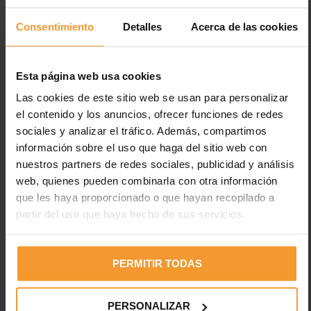
Consentimiento
Detalles
Acerca de las cookies
Esta página web usa cookies
Las cookies de este sitio web se usan para personalizar
el contenido y los anuncios, ofrecer funciones de redes
Entradas recientes
sociales y analizar el tráfico. Además, compartimos
información sobre el uso que haga del sitio web con
Los neumáticos están desgastados en el 2% de los
nuestros partners de redes sociales, publicidad y análisis
accidentes de tráfico con víctimas
web, quienes pueden combinarla con otra información
Uno de cada cuatro vehículos circula con fallos en luces,
que les haya proporcionado o que hayan recopilado a
cuando el 35% de fallecidos es en horas con poca luz
partir del uso que haya hecho de sus servicios.
Electricidad estática en pinturas: peligros y medidas de
prevención
PERMITIR TODAS
Desfase del 45,1% entre el IPC y lo que pagan las
aseguradoras por la pintura a los talleres madrileños
PERSONALIZAR