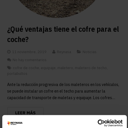
¿Qué ventajas tiene el cofre para el
coche?
11 noviembre, 2019
Reynasa
Noticias
No hay comentarios
cofre de coche
,
equipaje
,
maletero
,
maletero de techo
,
portabultos
Ante la reducción progresiva de los maleteros en los vehículos,
se puede instalar un cofre en el techo para aumentar la
capacidad de transporte de maletas y equipaje. Los cofres…
LEER MÁS