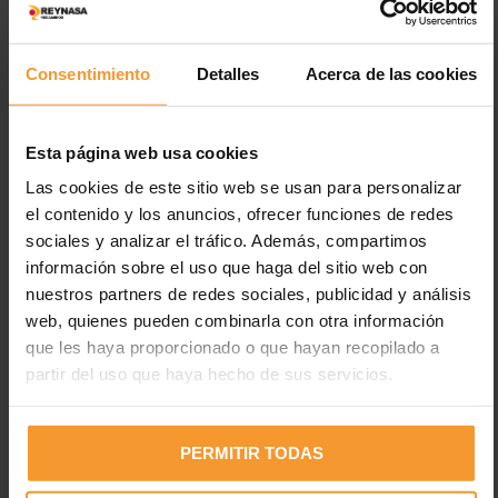
LEER MÁS
Consentimiento
Detalles
Acerca de las cookies
Esta página web usa cookies
Las cookies de este sitio web se usan para personalizar
el contenido y los anuncios, ofrecer funciones de redes
sociales y analizar el tráfico. Además, compartimos
Entradas recientes
información sobre el uso que haga del sitio web con
nuestros partners de redes sociales, publicidad y análisis
Los neumáticos están desgastados en el 2% de los
web, quienes pueden combinarla con otra información
accidentes de tráfico con víctimas
que les haya proporcionado o que hayan recopilado a
partir del uso que haya hecho de sus servicios.
Uno de cada cuatro vehículos circula con fallos en luces,
cuando el 35% de fallecidos es en horas con poca luz
Electricidad estática en pinturas: peligros y medidas de
PERMITIR TODAS
prevención