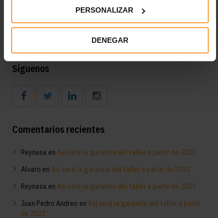
Desfase del 45,1% entre el IPC y lo que pagan las
PERSONALIZAR
aseguradoras por la pintura a los talleres madrileños
Diagnóstico en el taller del funcionamiento del aire
acondicionado: consejos clave
DENEGAR
Síguenos
Comentarios recientes
Reynasa
en
Así será la garantía del taller a partir de 2022
Alvaro
en
Así será la garantía del taller a partir de 2022
Reynasa
en
Así será la garantía del taller a partir de 2022
Juan Pedro Andreo
en
Así será la garantía del taller a partir
de 2022