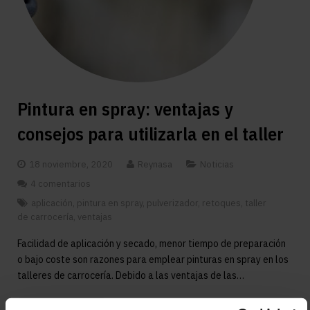
Pintura en spray: ventajas y
consejos para utilizarla en el taller
18 noviembre, 2020
Reynasa
Noticias
4 comentarios
aplicación
,
pintura en spray
,
pulverizador
,
retoques
,
taller
de carrocería
,
ventajas
Facilidad de aplicación y secado, menor tiempo de preparación
o bajo coste son razones para emplear pinturas en spray en los
talleres de carrocería. Debido a las ventajas de las…