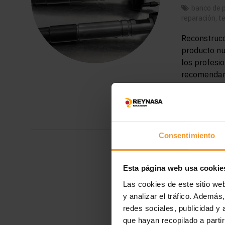
banco de 
reparación
,
t
Reconstrucci
producto nu
los profesi
recomenda
LEER M
Consentimiento
Esta página web usa cookie
Las cookies de este sitio we
y analizar el tráfico. Ademá
redes sociales, publicidad y
que hayan recopilado a parti