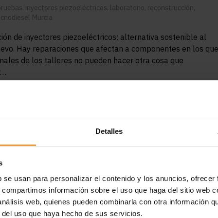
pruebas
,
inyectores piezoeléctricos
,
laboratorio
,
reconstrucción
,
ecnodiesel Murcia
ón de inyectores piezoeléctricos: alternativa sostenible al
evo. Hay reparaciones que afectan a componentes en los qu
onales de los talleres no pueden hacer otra cosa que
r…
ÁS
Detalles
s
b se usan para personalizar el contenido y los anuncios, ofrecer
s, compartimos información sobre el uso que haga del sitio web 
 análisis web, quienes pueden combinarla con otra información q
r del uso que haya hecho de sus servicios.