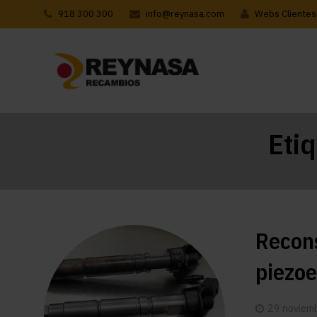
918 300 300
info@reynasa.com
Webs Clientes
Eti
Recons
piezoe
29 noviem