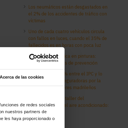
Los neumáticos están desgastados en
el 2% de los accidentes de tráfico con
víctimas
e
Uno de cada cuatro vehículos circula
con fallos en luces, cuando el 35% de
fallecidos es en horas con poca luz
Electricidad estática en pinturas:
peligros y medidas de prevención
Desfase del 45,1% entre el IPC y lo
Acerca de las cookies
que pagan las aseguradoras por la
pintura a los talleres madrileños
Diagnóstico en el taller del
 funciones de redes sociales
funcionamiento del aire acondicionado:
con nuestros partners de
consejos clave
ue les haya proporcionado o