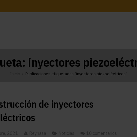
queta:
inyectores piezoeléct
Inicio
Publicaciones etiquetadas "inyectores piezoeléctricos"
trucción de inyectores
léctricos
bre, 2021
Reynasa
Noticias
10 comentarios