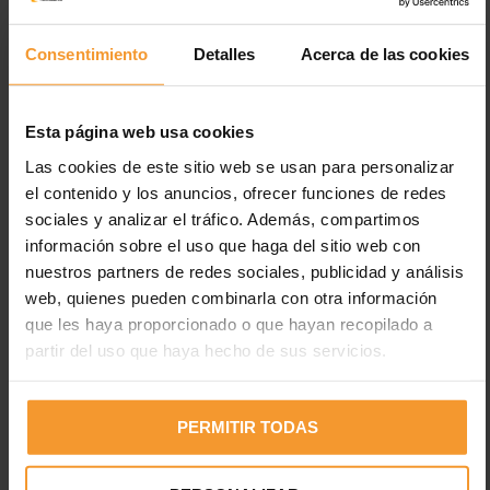
Consentimiento
Detalles
Acerca de las cookies
Esta página web usa cookies
Las cookies de este sitio web se usan para personalizar
el contenido y los anuncios, ofrecer funciones de redes
Entradas recientes
sociales y analizar el tráfico. Además, compartimos
información sobre el uso que haga del sitio web con
Los neumáticos están desgastados en el 2% de los
nuestros partners de redes sociales, publicidad y análisis
accidentes de tráfico con víctimas
web, quienes pueden combinarla con otra información
que les haya proporcionado o que hayan recopilado a
Uno de cada cuatro vehículos circula con fallos en luces,
partir del uso que haya hecho de sus servicios.
cuando el 35% de fallecidos es en horas con poca luz
Electricidad estática en pinturas: peligros y medidas de
prevención
PERMITIR TODAS
Desfase del 45,1% entre el IPC y lo que pagan las
aseguradoras por la pintura a los talleres madrileños