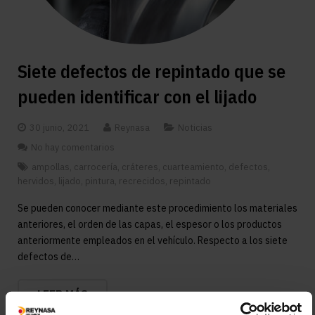
Siete defectos de repintado que se
pueden identificar con el lijado
30 junio, 2021
Reynasa
Noticias
No hay comentarios
ampollas
,
carrocería
,
cráteres
,
cuarteamiento
,
defectos
,
hervidos
,
lijado
,
pintura
,
recrecidos
,
repintado
Se pueden conocer mediante este procedimiento los materiales
anteriores, el orden de las capas, el espesor o los productos
anteriormente empleados en el vehículo. Respecto a los siete
defectos de…
LEER MÁS