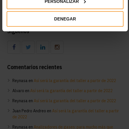
PERSONALIZAR
Diagnóstico en el taller del funcionamiento del aire
acondicionado: consejos clave
DENEGAR
Síguenos
Comentarios recientes
Reynasa
en
Así será la garantía del taller a partir de 2022
Alvaro
en
Así será la garantía del taller a partir de 2022
Reynasa
en
Así será la garantía del taller a partir de 2022
Juan Pedro Andreo
en
Así será la garantía del taller a partir
de 2022
Reynasa
en
Analizadores de gases: para mucho más que