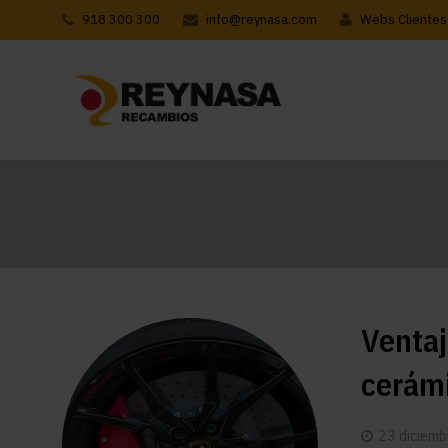
918 300 300
info@reynasa.com
Webs Clientes
Ventaj
cerám
23 diciemb