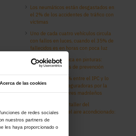
Los neumáticos están desgastados en
el 2% de los accidentes de tráfico con
víctimas
Uno de cada cuatro vehículos circula
con fallos en luces, cuando el 35% de
fallecidos es en horas con poca luz
Electricidad estática en pinturas:
peligros y medidas de prevención
Desfase del 45,1% entre el IPC y lo
Acerca de las cookies
que pagan las aseguradoras por la
pintura a los talleres madrileños
Diagnóstico en el taller del
funcionamiento del aire acondicionado:
 funciones de redes sociales
consejos clave
con nuestros partners de
ue les haya proporcionado o