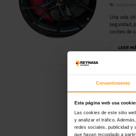
component
Una vida út
seguridad, 
coches de ca
LEER M
Consentimiento
Esta página web usa cookie
Las cookies de este sitio we
y analizar el tráfico. Ademá
redes sociales, publicidad y
que hayan recopilado a parti