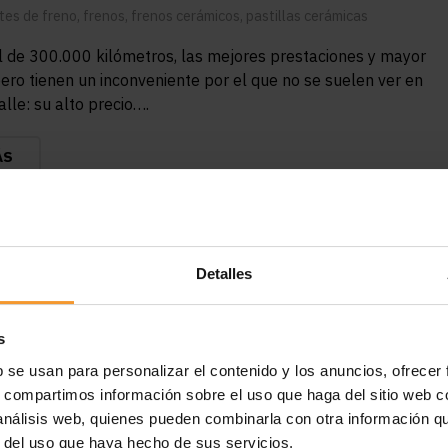
es de freno
,
frenos
,
frenos cerámicos
,
pastillas cerámicas
il de 300.000 kilómetros, las mejores prestaciones y mayor
pero tienen un inconveniente por el que no se suelen ver en
lle: su alto precio….
ÁS
Detalles
s
b se usan para personalizar el contenido y los anuncios, ofrecer
s, compartimos información sobre el uso que haga del sitio web 
 análisis web, quienes pueden combinarla con otra información q
r del uso que haya hecho de sus servicios.