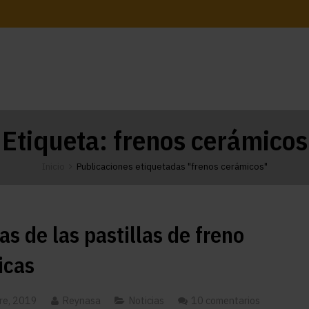
Etiqueta:
frenos cerámicos
Inicio
Publicaciones etiquetadas "frenos cerámicos"
as de las pastillas de freno
icas
re, 2019
Reynasa
Noticias
10 comentarios