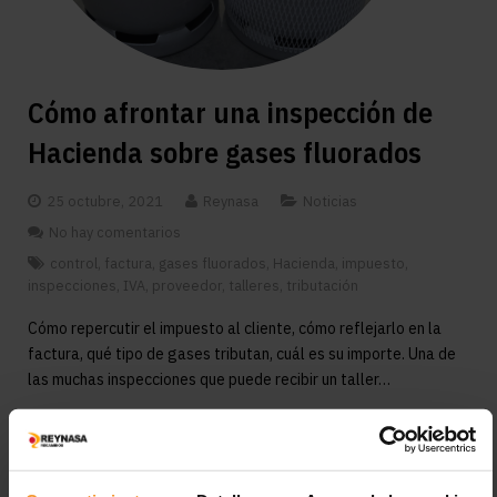
Cómo afrontar una inspección de
Hacienda sobre gases fluorados
25 octubre, 2021
Reynasa
Noticias
No hay comentarios
control
,
factura
,
gases fluorados
,
Hacienda
,
impuesto
,
inspecciones
,
IVA
,
proveedor
,
talleres
,
tributación
Cómo repercutir el impuesto al cliente, cómo reflejarlo en la
factura, qué tipo de gases tributan, cuál es su importe. Una de
las muchas inspecciones que puede recibir un taller…
LEER MÁS