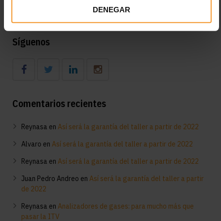
Diagnóstico en el taller del funcionamiento del aire
DENEGAR
acondicionado: consejos clave
Síguenos
Comentarios recientes
Reynasa
en
Así será la garantía del taller a partir de 2022
Alvaro
en
Así será la garantía del taller a partir de 2022
Reynasa
en
Así será la garantía del taller a partir de 2022
Juan Pedro Andreo
en
Así será la garantía del taller a partir
de 2022
Reynasa
en
Analizadores de gases: para mucho más que
pasar la ITV