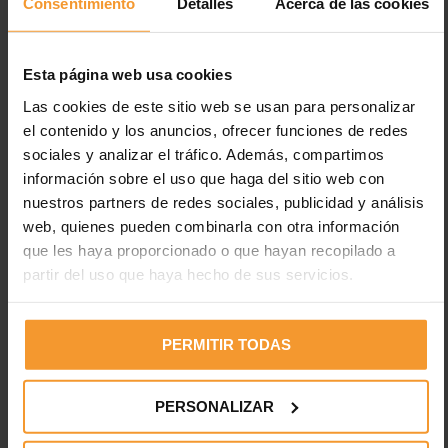
Consentimiento
Detalles
Acerca de las cookies
Esta página web usa cookies
Las cookies de este sitio web se usan para personalizar
el contenido y los anuncios, ofrecer funciones de redes
sociales y analizar el tráfico. Además, compartimos
Entradas recientes
información sobre el uso que haga del sitio web con
nuestros partners de redes sociales, publicidad y análisis
Los neumáticos están desgastados en el 2% de los
web, quienes pueden combinarla con otra información
accidentes de tráfico con víctimas
que les haya proporcionado o que hayan recopilado a
partir del uso que haya hecho de sus servicios.
Uno de cada cuatro vehículos circula con fallos en luces,
cuando el 35% de fallecidos es en horas con poca luz
Electricidad estática en pinturas: peligros y medidas de
PERMITIR TODAS
prevención
Desfase del 45,1% entre el IPC y lo que pagan las
PERSONALIZAR
aseguradoras por la pintura a los talleres madrileños