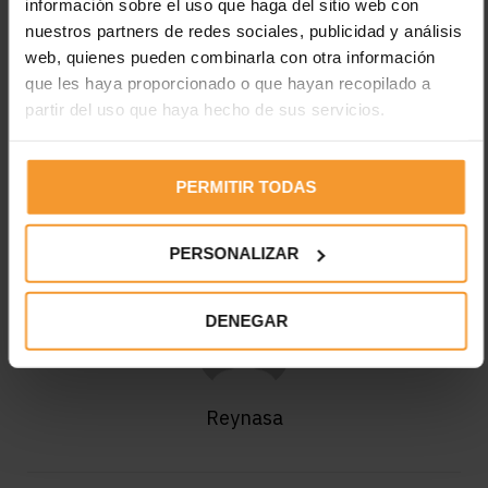
información sobre el uso que haga del sitio web con
factura de compra.
nuestros partners de redes sociales, publicidad y análisis
No cobrar el impuesto cuando se está obligado o no
web, quienes pueden combinarla con otra información
repercutirlo.
que les haya proporcionado o que hayan recopilado a
partir del uso que haya hecho de sus servicios.
Etiquetas:
control
factura
gases fluorados
Hacienda
impuesto
inspecciones
IVA
proveedor
PERMITIR TODAS
talleres
tributación
PERSONALIZAR
DENEGAR
Reynasa