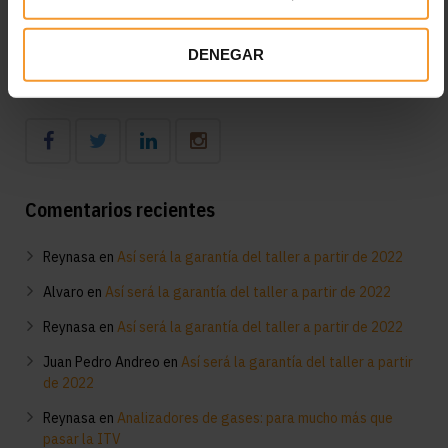
Diagnóstico en el taller del funcionamiento del aire
acondicionado: consejos clave
DENEGAR
Síguenos
Comentarios recientes
Reynasa
en
Así será la garantía del taller a partir de 2022
Alvaro
en
Así será la garantía del taller a partir de 2022
Reynasa
en
Así será la garantía del taller a partir de 2022
Juan Pedro Andreo
en
Así será la garantía del taller a partir
de 2022
Reynasa
en
Analizadores de gases: para mucho más que
pasar la ITV