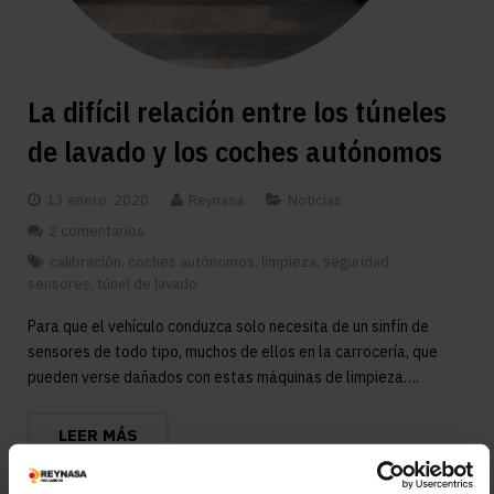
La difícil relación entre los túneles
de lavado y los coches autónomos
13 enero, 2020
Reynasa
Noticias
2 comentarios
calibración
,
coches autónomos
,
limpieza
,
seguridad
,
sensores
,
túnel de lavado
Para que el vehículo conduzca solo necesita de un sinfín de
sensores de todo tipo, muchos de ellos en la carrocería, que
pueden verse dañados con estas máquinas de limpieza….
LEER MÁS