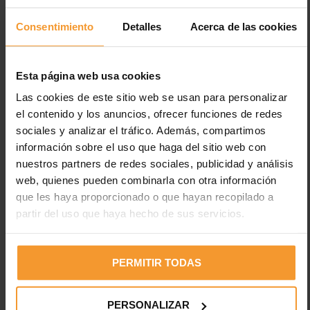
Consentimiento
Detalles
Acerca de las cookies
Esta página web usa cookies
Las cookies de este sitio web se usan para personalizar
el contenido y los anuncios, ofrecer funciones de redes
Entradas recientes
sociales y analizar el tráfico. Además, compartimos
información sobre el uso que haga del sitio web con
Los neumáticos están desgastados en el 2% de los
nuestros partners de redes sociales, publicidad y análisis
accidentes de tráfico con víctimas
web, quienes pueden combinarla con otra información
Uno de cada cuatro vehículos circula con fallos en luces,
que les haya proporcionado o que hayan recopilado a
cuando el 35% de fallecidos es en horas con poca luz
partir del uso que haya hecho de sus servicios.
Electricidad estática en pinturas: peligros y medidas de
prevención
PERMITIR TODAS
Desfase del 45,1% entre el IPC y lo que pagan las
aseguradoras por la pintura a los talleres madrileños
PERSONALIZAR