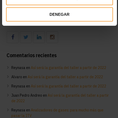
Diagnóstico en el taller del funcionamiento del aire
acondicionado: consejos clave
DENEGAR
Síguenos
Comentarios recientes
Reynasa
en
Así será la garantía del taller a partir de 2022
Alvaro
en
Así será la garantía del taller a partir de 2022
Reynasa
en
Así será la garantía del taller a partir de 2022
Juan Pedro Andreo
en
Así será la garantía del taller a partir
de 2022
Reynasa
en
Analizadores de gases: para mucho más que
pasar la ITV