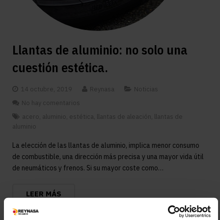
Llantas de aluminio: no solo una
cuestión estética.
14 octubre, 2019
Reynasa
Noticias
No hay comentarios
acero
,
aluminio
,
estética
,
llantas de aleación
,
llantas de
aluminio
La elección de las llantas de aluminio, implica menor consumo
de combustible, una dirección más precisa y una mayor vida útil
de neumáticos y frenos. Si su mayor coste como…
LEER MÁS