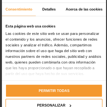
Consentimiento
Detalles
Acerca de las cookies
Esta página web usa cookies
Las cookies de este sitio web se usan para personalizar
el contenido y los anuncios, ofrecer funciones de redes
Entradas recientes
sociales y analizar el tráfico. Además, compartimos
información sobre el uso que haga del sitio web con
Los neumáticos están desgastados en el 2% de los
nuestros partners de redes sociales, publicidad y análisis
accidentes de tráfico con víctimas
web, quienes pueden combinarla con otra información
Uno de cada cuatro vehículos circula con fallos en luces,
que les haya proporcionado o que hayan recopilado a
cuando el 35% de fallecidos es en horas con poca luz
partir del uso que haya hecho de sus servicios.
Electricidad estática en pinturas: peligros y medidas de
prevención
PERMITIR TODAS
Desfase del 45,1% entre el IPC y lo que pagan las
aseguradoras por la pintura a los talleres madrileños
PERSONALIZAR