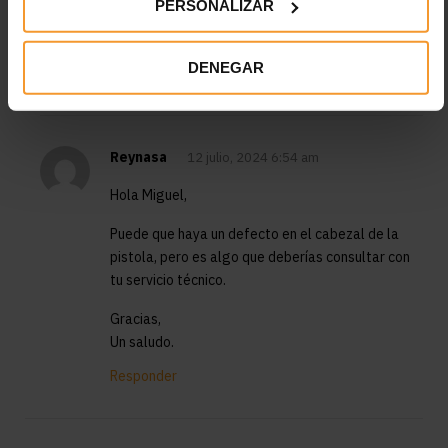
PERSONALIZAR
abanico no es recto el patron si no que lo cruza en 45
grados
DENEGAR
Responder
Reynasa
12 julio, 2024 6:54 am
Hola Miguel,
Puede que haya un defecto en el cabezal de la
pistola, pero es algo que deberías consultar con
tu servicio técnico.
Gracias,
Un saludo.
Responder