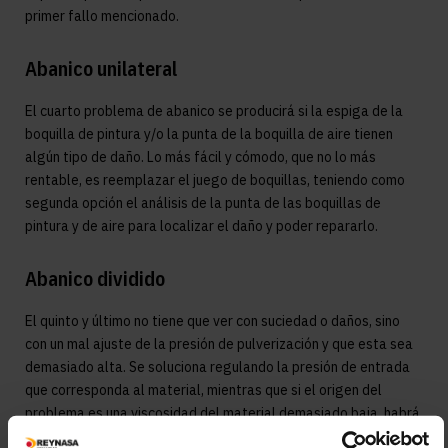
primer fallo mencionado.
Abanico unilateral
El cuarto problema de abanico se producirá si la espiga de la
boquilla de pintura y/o la punta de la boquilla de aire tienen
algún tipo de daño. Lo más fácil y cómodo, que no lo más
rentable, es reemplazar el juego de boquillas, teniendo como
segunda opción el análisis de la punta de las boquillas de
pintura y de aire para localizar el daño y poder repararlo.
Abanico dividido
El quinto y último no tiene que ver con suciedad o daños, sino
con un mal ajuste de la presión de pulverización y que esta sea
demasiado alta. Se soluciona regulando la presión de entrada
que corresponda al material, mientras que si el origen del
problema es una viscosidad del material demasiado baja, habrá
que ajustarla o usar una boquilla más pequeña.