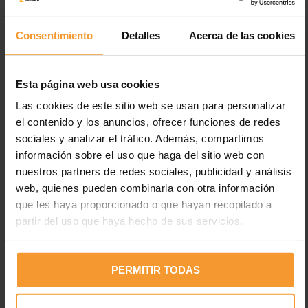
Etiquetas:
abanico
pintura
pistola
Consentimiento
Detalles
Acerca de las cookies
Esta página web usa cookies
Las cookies de este sitio web se usan para personalizar
el contenido y los anuncios, ofrecer funciones de redes
sociales y analizar el tráfico. Además, compartimos
Reynasa
información sobre el uso que haga del sitio web con
nuestros partners de redes sociales, publicidad y análisis
web, quienes pueden combinarla con otra información
que les haya proporcionado o que hayan recopilado a
2 comentarios.
Dejar nuevo
partir del uso que haya hecho de sus servicios.
Miguel
11 julio, 2024 12:59 am
PERMITIR TODAS
hola buenas le quería hacer una consulta sobre mi
pistola iwatta w400 el funcionamiento al abrir el