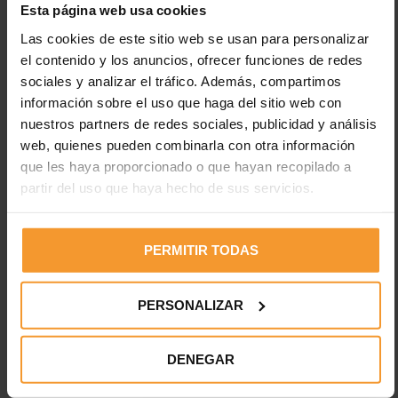
Esta página web usa cookies
Las cookies de este sitio web se usan para personalizar
el contenido y los anuncios, ofrecer funciones de redes
sociales y analizar el tráfico. Además, compartimos
información sobre el uso que haga del sitio web con
nuestros partners de redes sociales, publicidad y análisis
Reynasa
web, quienes pueden combinarla con otra información
que les haya proporcionado o que hayan recopilado a
partir del uso que haya hecho de sus servicios.
Deja una respuesta
PERMITIR TODAS
Tu dirección de correo electrónico no será publicada.
Los
campos obligatorios están marcados con
*
PERSONALIZAR
DENEGAR