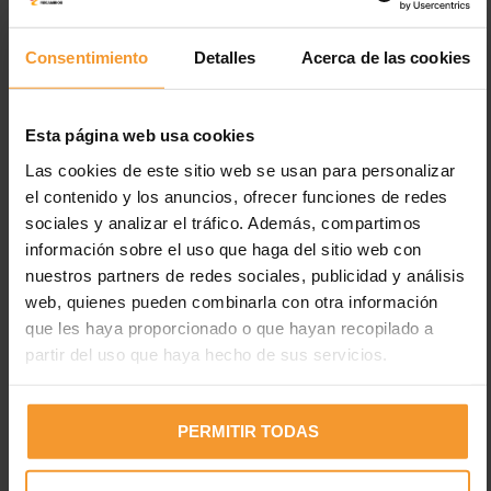
exposiciones o manipulaciones de cantidades pequeñas de
sepiolita, puede haber consecuencias para la salud.
Consentimiento
Detalles
Acerca de las cookies
Por su parte, en el caso de inhalación prolongada puede
provocar problemas respiratorios. En estos casos, la
Esta página web usa cookies
recomendación es alejarse lo antes posible del lugar y sonarse
la nariz de forma enérgica para tratar de expulsar el polvo o
Las cookies de este sitio web se usan para personalizar
partículas. En casos graves que necesiten traslado, se
el contenido y los anuncios, ofrecer funciones de redes
recomienda acostarse con el pecho levantado hacia arriba y
sociales y analizar el tráfico. Además, compartimos
acudir de inmediato al médico especialista.
información sobre el uso que haga del sitio web con
nuestros partners de redes sociales, publicidad y análisis
Etiquetas:
precauciones
web, quienes pueden combinarla con otra información
que les haya proporcionado o que hayan recopilado a
partir del uso que haya hecho de sus servicios.
PERMITIR TODAS