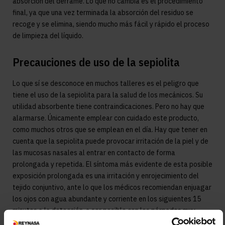
absorción del derrame. Lo que no cambia es el procedimiento
final, ya que una vez terminada la absorción del residuo se
recoge y se elimina, siendo mucho más fácil y rápido el proceso
de limpieza del líquido.
Precauciones de uso de la sepiolita
Lo que sí se desconoce en muchos talleres es el peligro que
tiene el uso de la sepiolita para la salud de los mecánicos. Su
utilidad absorbente tiene contraindicaciones. Pero no hay que
alarmarse. Únicamente emplear con cuidado este producto,
como muchos otros que se emplean en el día. Hay que tener en
cuenta que la sepiolita puede provocar irritación de la piel y de
las mucosas nasales al entrar en contacto de forma
prolongada y repetida. El síntoma más evidente de esta posible
exposición prolongada es una irritación y enrojecimiento del
tejido conjuntivo, ante lo que los médicos recomiendan enjuagar
los ojos con agua abundante y corriente en los siguientes 15
minutos a la detección, a ser posible con los párpados muy
abiertos. Y no hay que perder de vista que incluso en