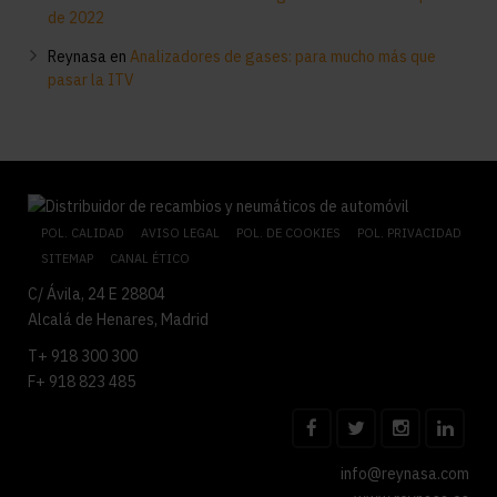
de 2022
Reynasa
en
Analizadores de gases: para mucho más que
pasar la ITV
POL. CALIDAD
AVISO LEGAL
POL. DE COOKIES
POL. PRIVACIDAD
SITEMAP
CANAL ÉTICO
C/ Ávila, 24 E 28804
Alcalá de Henares, Madrid
T+ 918 300 300
F+ 918 823 485
info@reynasa.com