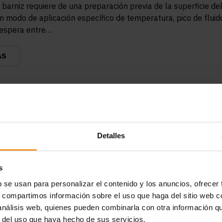
 barniz requiere de una preparación previa de la superficie de
un modo de aplicación específico de temperatura, pico de fluid
 espera entre…
ÁS
Detalles
s
b se usan para personalizar el contenido y los anuncios, ofrecer
s, compartimos información sobre el uso que haga del sitio web 
 análisis web, quienes pueden combinarla con otra información q
r del uso que haya hecho de sus servicios.