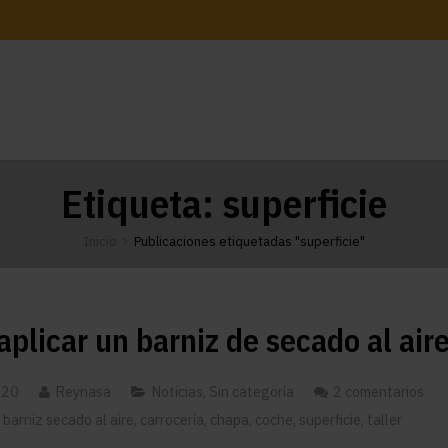
Etiqueta:
superficie
Inicio
Publicaciones etiquetadas "superficie"
plicar un barniz de secado al air
020
Reynasa
Noticias
,
Sin categoría
2 comentarios
,
barniz secado al aire
,
carrocería
,
chapa
,
coche
,
superficie
,
taller