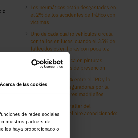
l
Los neumáticos están desgastados en
o o
el 2% de los accidentes de tráfico con
víctimas
Uno de cada cuatro vehículos circula
con fallos en luces, cuando el 35% de
fallecidos es en horas con poca luz
Electricidad estática en pinturas:
peligros y medidas de prevención
Desfase del 45,1% entre el IPC y lo
Acerca de las cookies
que pagan las aseguradoras por la
pintura a los talleres madrileños
Diagnóstico en el taller del
funcionamiento del aire acondicionado:
 funciones de redes sociales
consejos clave
con nuestros partners de
ue les haya proporcionado o