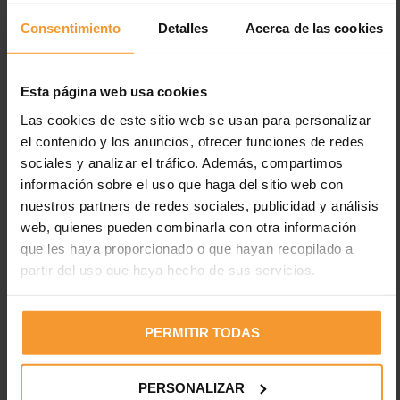
Consentimiento
Detalles
Acerca de las cookies
Esta página web usa cookies
Las cookies de este sitio web se usan para personalizar
el contenido y los anuncios, ofrecer funciones de redes
Entradas recientes
sociales y analizar el tráfico. Además, compartimos
información sobre el uso que haga del sitio web con
Los neumáticos están desgastados en el 2% de los
nuestros partners de redes sociales, publicidad y análisis
accidentes de tráfico con víctimas
web, quienes pueden combinarla con otra información
Uno de cada cuatro vehículos circula con fallos en luces,
que les haya proporcionado o que hayan recopilado a
cuando el 35% de fallecidos es en horas con poca luz
partir del uso que haya hecho de sus servicios.
Electricidad estática en pinturas: peligros y medidas de
prevención
PERMITIR TODAS
Desfase del 45,1% entre el IPC y lo que pagan las
aseguradoras por la pintura a los talleres madrileños
PERSONALIZAR
Diagnóstico en el taller del funcionamiento del aire