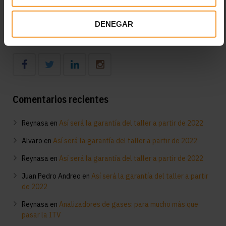
acondicionado: consejos clave
DENEGAR
Síguenos
Comentarios recientes
Reynasa
en
Así será la garantía del taller a partir de 2022
Alvaro
en
Así será la garantía del taller a partir de 2022
Reynasa
en
Así será la garantía del taller a partir de 2022
Juan Pedro Andreo
en
Así será la garantía del taller a partir
de 2022
Reynasa
en
Analizadores de gases: para mucho más que
pasar la ITV