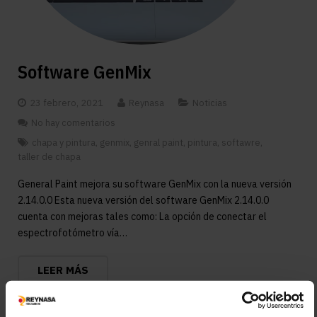
Software GenMix
23 febrero, 2021
Reynasa
Noticias
No hay comentarios
chapa y pintura
,
genmix
,
genral paint
,
pintura
,
softawre
,
taller de chapa
General Paint mejora su software GenMix con la nueva versión
2.14.0.0 Esta nueva versión del software GenMix 2.14.0.0
cuenta con mejoras tales como: La opción de conectar el
espectrofotómetro vía…
LEER MÁS