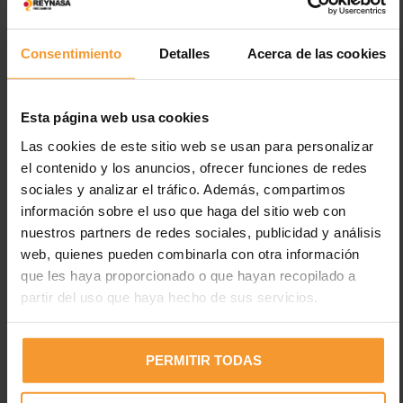
Consentimiento
Detalles
Acerca de las cookies
Esta página web usa cookies
Las cookies de este sitio web se usan para personalizar
el contenido y los anuncios, ofrecer funciones de redes
sociales y analizar el tráfico. Además, compartimos
Entradas recientes
información sobre el uso que haga del sitio web con
nuestros partners de redes sociales, publicidad y análisis
Los neumáticos están desgastados en el 2% de los
web, quienes pueden combinarla con otra información
accidentes de tráfico con víctimas
que les haya proporcionado o que hayan recopilado a
Uno de cada cuatro vehículos circula con fallos en luces,
partir del uso que haya hecho de sus servicios.
cuando el 35% de fallecidos es en horas con poca luz
Electricidad estática en pinturas: peligros y medidas de
PERMITIR TODAS
prevención
Desfase del 45,1% entre el IPC y lo que pagan las