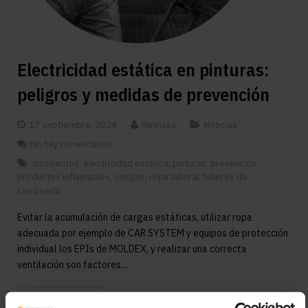
Electricidad estática en pinturas:
peligros y medidas de prevención
17 septiembre, 2024
Reynasa
Noticias
No hay comentarios
disolventes
,
electricidad estática
,
pinturas
,
prevención
,
productos inflamables
,
riesgos
,
ropa laboral
,
talleres de
carrocería
Evitar la acumulación de cargas estáticas, utilizar ropa
adecuada por ejemplo de CAR SYSTEM y equipos de protección
individual los EPIs de MOLDEX, y realizar una correcta
ventilación son factores…
LEER MÁS