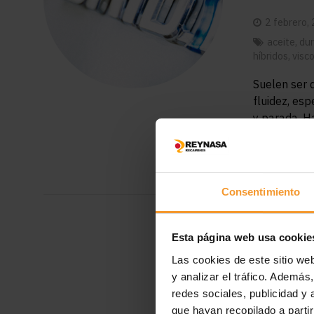
2 febrero,
aceite
,
dur
híbridos
,
visc
Suelen ser d
fluidez, es
y parada. H
LEER M
Consentimiento
Esta página web usa cookie
Las cookies de este sitio we
y analizar el tráfico. Ademá
redes sociales, publicidad y
que hayan recopilado a parti