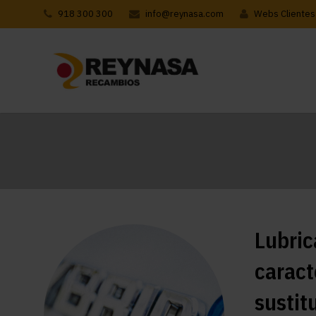
918 300 300
info@reynasa.com
Webs Clientes
Lubric
caract
sustit