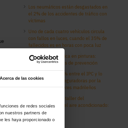
Los neumáticos están desgastados en
el 2% de los accidentes de tráfico con
víctimas
Uno de cada cuatro vehículos circula
con fallos en luces, cuando el 35% de
ue
fallecidos es en horas con poca luz
Electricidad estática en pinturas:
peligros y medidas de prevención
Desfase del 45,1% entre el IPC y lo
Acerca de las cookies
que pagan las aseguradoras por la
pintura a los talleres madrileños
Diagnóstico en el taller del
funcionamiento del aire acondicionado:
 funciones de redes sociales
consejos clave
con nuestros partners de
ue les haya proporcionado o