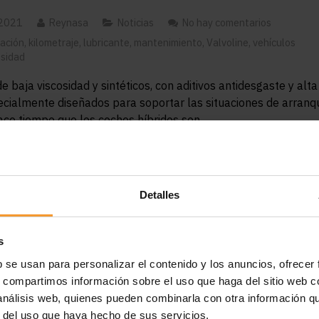
 2021
Reynasa
Noticias
No hay comentarios
ación
,
kilometraje
,
lubricante
,
mantenimiento
,
Valvoline
,
vehículos
osidad
e baja viscosidad y sintéticos, con aditivos antidesgaste y alta
pecialmente diseñados para soportar las situaciones de arranq
ace tiempo que los coches híbridos son…
ÁS
Detalles
s
b se usan para personalizar el contenido y los anuncios, ofrecer
s, compartimos información sobre el uso que haga del sitio web 
 análisis web, quienes pueden combinarla con otra información q
r del uso que haya hecho de sus servicios.