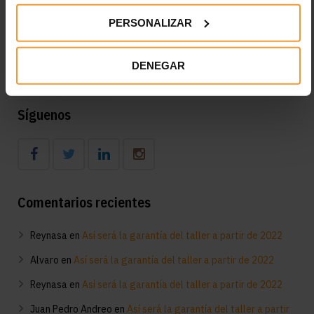
Desfase del 45,1% entre el IPC y lo que pagan las
PERSONALIZAR
aseguradoras por la pintura a los talleres madrileños
Diagnóstico en el taller del funcionamiento del aire
DENEGAR
acondicionado: consejos clave
Síguenos
Comentarios recientes
Reynasa
en
Así será la garantía del taller a partir de 2022
Alvaro
en
Así será la garantía del taller a partir de 2022
Reynasa
en
Así será la garantía del taller a partir de 2022
Juan Pedro Andreo
en
Así será la garantía del taller a partir