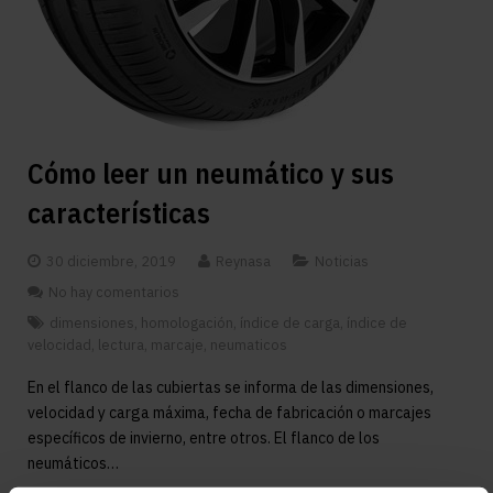
Cómo leer un neumático y sus
características
30 diciembre, 2019
Reynasa
Noticias
No hay comentarios
dimensiones
,
homologación
,
índice de carga
,
índice de
velocidad
,
lectura
,
marcaje
,
neumaticos
En el flanco de las cubiertas se informa de las dimensiones,
velocidad y carga máxima, fecha de fabricación o marcajes
específicos de invierno, entre otros. El flanco de los
neumáticos…