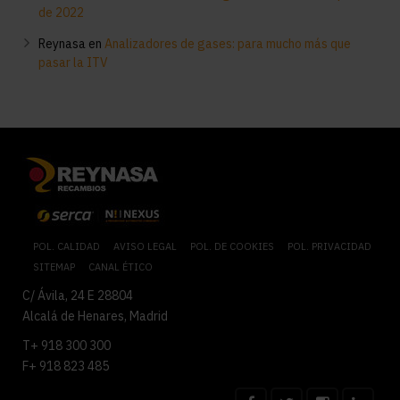
de 2022
Reynasa
en
Analizadores de gases: para mucho más que
pasar la ITV
POL. CALIDAD
AVISO LEGAL
POL. DE COOKIES
POL. PRIVACIDAD
SITEMAP
CANAL ÉTICO
C/ Ávila, 24 E 28804
Alcalá de Henares, Madrid
T+ 918 300 300
F+ 918 823 485