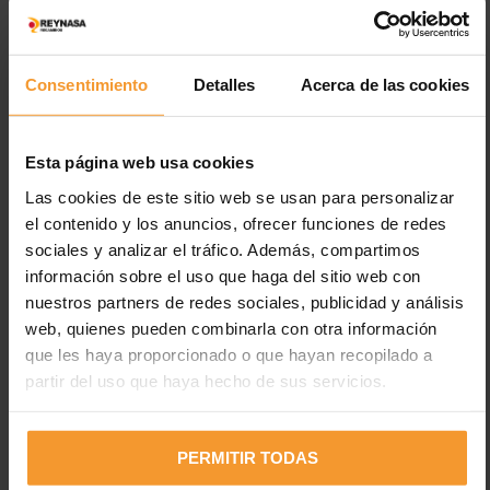
LEER MÁS
Consentimiento
Detalles
Acerca de las cookies
Esta página web usa cookies
Las cookies de este sitio web se usan para personalizar
el contenido y los anuncios, ofrecer funciones de redes
sociales y analizar el tráfico. Además, compartimos
Entradas recientes
información sobre el uso que haga del sitio web con
nuestros partners de redes sociales, publicidad y análisis
web, quienes pueden combinarla con otra información
Los neumáticos están desgastados en el 2% de los
que les haya proporcionado o que hayan recopilado a
accidentes de tráfico con víctimas
partir del uso que haya hecho de sus servicios.
Uno de cada cuatro vehículos circula con fallos en luces,
cuando el 35% de fallecidos es en horas con poca luz
Electricidad estática en pinturas: peligros y medidas de
PERMITIR TODAS
prevención