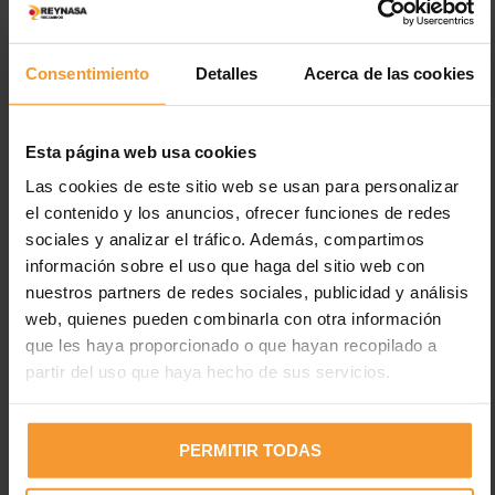
LEER MÁS
Consentimiento
Detalles
Acerca de las cookies
Esta página web usa cookies
Las cookies de este sitio web se usan para personalizar
el contenido y los anuncios, ofrecer funciones de redes
sociales y analizar el tráfico. Además, compartimos
Entradas recientes
información sobre el uso que haga del sitio web con
nuestros partners de redes sociales, publicidad y análisis
Los neumáticos están desgastados en el 2% de los
web, quienes pueden combinarla con otra información
accidentes de tráfico con víctimas
que les haya proporcionado o que hayan recopilado a
partir del uso que haya hecho de sus servicios.
Uno de cada cuatro vehículos circula con fallos en luces,
cuando el 35% de fallecidos es en horas con poca luz
Electricidad estática en pinturas: peligros y medidas de
PERMITIR TODAS
prevención