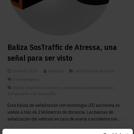
Baliza SosTraffic de Atressa, una
señal para ser visto
10 abril, 2019
Reynasa
DESTACADAS
,
Noticias
3 comentarios
Baliza
,
Dispositivo luminoso
,
Dispositivo preseñalización
,
Señalización vial
,
Sostraffic
Esta baliza de señalización con tecnología LED autónoma es
visible a más de 2 kilómetros de distancia. Las balizas de
señalización del vehículo en caso de avería o accidente son…