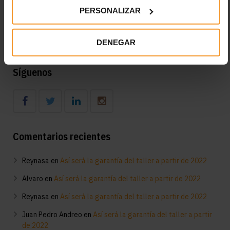
Desfase del 45,1% entre el IPC y lo que pagan las
PERSONALIZAR
aseguradoras por la pintura a los talleres madrileños
Diagnóstico en el taller del funcionamiento del aire
acondicionado: consejos clave
DENEGAR
Síguenos
Comentarios recientes
Reynasa
en
Así será la garantía del taller a partir de 2022
Alvaro
en
Así será la garantía del taller a partir de 2022
Reynasa
en
Así será la garantía del taller a partir de 2022
Juan Pedro Andreo
en
Así será la garantía del taller a partir
de 2022