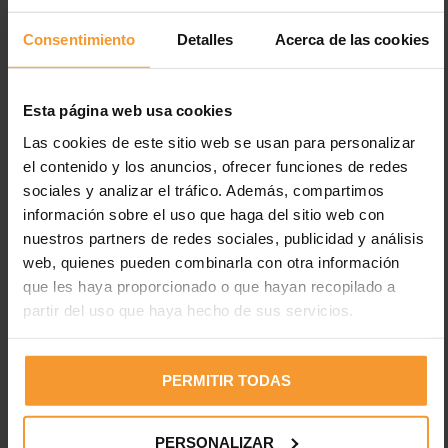
Consentimiento
Detalles
Acerca de las cookies
Esta página web usa cookies
Las cookies de este sitio web se usan para personalizar
el contenido y los anuncios, ofrecer funciones de redes
Entradas recientes
sociales y analizar el tráfico. Además, compartimos
información sobre el uso que haga del sitio web con
Los neumáticos están desgastados en el 2% de los
nuestros partners de redes sociales, publicidad y análisis
accidentes de tráfico con víctimas
web, quienes pueden combinarla con otra información
Uno de cada cuatro vehículos circula con fallos en luces,
que les haya proporcionado o que hayan recopilado a
cuando el 35% de fallecidos es en horas con poca luz
partir del uso que haya hecho de sus servicios.
Electricidad estática en pinturas: peligros y medidas de
prevención
PERMITIR TODAS
Desfase del 45,1% entre el IPC y lo que pagan las
aseguradoras por la pintura a los talleres madrileños
PERSONALIZAR