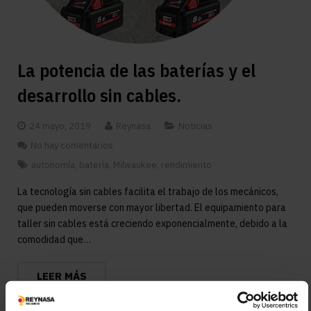
La potencia de las baterías y el
desarrollo sin cables.
24 mayo, 2019
Reynasa
Noticias
No hay comentarios
autonomía
,
batería
,
Milwaukee
,
rendimiento
La tecnología sin cables facilita el trabajo de los mecánicos,
que pueden moverse con mayor libertad. El equipamiento para
taller sin cables está creciendo exponencialmente, debido a la
comodidad que…
LEER MÁS