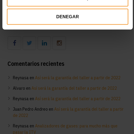
Diagnóstico en el taller del funcionamiento del aire
acondicionado: consejos clave
DENEGAR
Síguenos
Comentarios recientes
Reynasa
en
Así será la garantía del taller a partir de 2022
Alvaro
en
Así será la garantía del taller a partir de 2022
Reynasa
en
Así será la garantía del taller a partir de 2022
Juan Pedro Andreo
en
Así será la garantía del taller a partir
de 2022
Reynasa
en
Analizadores de gases: para mucho más que
pasar la ITV