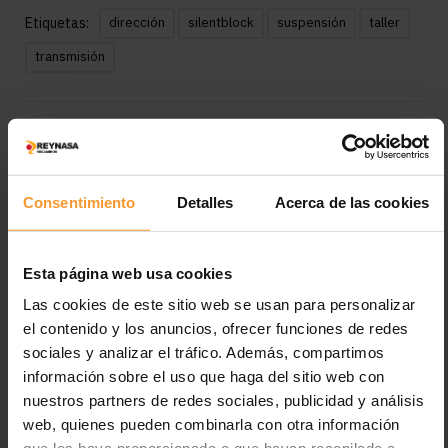
Etiquetas:
dirección
silentblock
suspensión
taller
transmisión
Consentimiento
Detalles
Acerca de las cookies
Reynasa
Esta página web usa cookies
Las cookies de este sitio web se usan para personalizar
Deja una respuesta
el contenido y los anuncios, ofrecer funciones de redes
sociales y analizar el tráfico. Además, compartimos
Tu dirección de correo electrónico no será publicada.
Los
información sobre el uso que haga del sitio web con
campos obligatorios están marcados con
*
nuestros partners de redes sociales, publicidad y análisis
web, quienes pueden combinarla con otra información