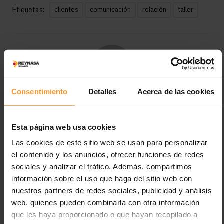
Etiquetas:
clientes
comunicación
relación
taller
Consentimiento
Detalles
Acerca de las cookies
Reynasa
Esta página web usa cookies
Las cookies de este sitio web se usan para personalizar
Deja una respuesta
el contenido y los anuncios, ofrecer funciones de redes
sociales y analizar el tráfico. Además, compartimos
Tu dirección de correo electrónico no será publicada.
Los
campos obligatorios están marcados con
*
información sobre el uso que haga del sitio web con
nuestros partners de redes sociales, publicidad y análisis
web, quienes pueden combinarla con otra información
que les haya proporcionado o que hayan recopilado a