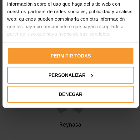
información sobre el uso que haga del sitio web con
reclamación jurídica del seguro, aunque si se va a juicio, el
nuestros partners de redes sociales, publicidad y análisis
asegurador tendrá que pagar el siniestro primero. Actualmente
web, quienes pueden combinarla con otra información
se tramitan más de 110.000 reclamaciones anuales, siendo un
que les haya proporcionado o que hayan recopilado a
alto porcentaje las relacionadas con indemnizaciones escasas.
partir del uso que haya hecho de sus servicios.
PERMITIR TODAS
Etiquetas:
aseguradoras
indemnizaciones
OCU
reclamaciones
siniestros
talleres
PERSONALIZAR
DENEGAR
Reynasa