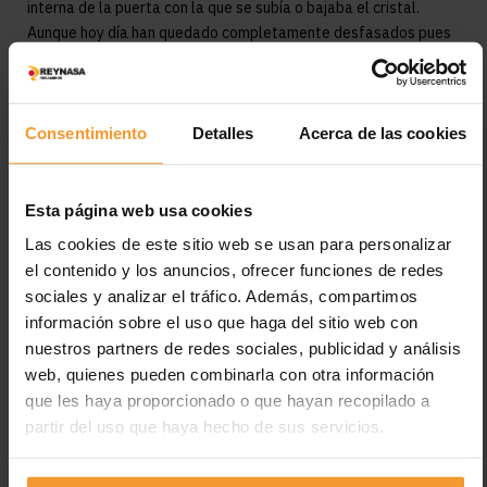
interna de la puerta con la que se subía o bajaba el cristal.
Aunque hoy día han quedado completamente desfasados pues
los automóviles, por sencillos y baratos que sean, ya incorporan
las botoneras que permiten activar el mecanismo con un simple
botón, para mayor comodidad de los usuarios.
Consentimiento
Detalles
Acerca de las cookies
Además, los más avanzados cuentan con dispositivo de
protección contra sobrecargas para detectar un obstáculo que
le ofrezca una alta resistencia al avance libre del cristal por el
Esta página web usa cookies
carril, así como un sistema secuencial automático, con el que no
Las cookies de este sitio web se usan para personalizar
es necesario mantener pulsado el botón durante toda la subida
el contenido y los anuncios, ofrecer funciones de redes
o bajada del vidrio.
sociales y analizar el tráfico. Además, compartimos
información sobre el uso que haga del sitio web con
Etiquetas:
cristales
elevalunas
elevalunas eléctricos
nuestros partners de redes sociales, publicidad y análisis
evolución
web, quienes pueden combinarla con otra información
que les haya proporcionado o que hayan recopilado a
partir del uso que haya hecho de sus servicios.