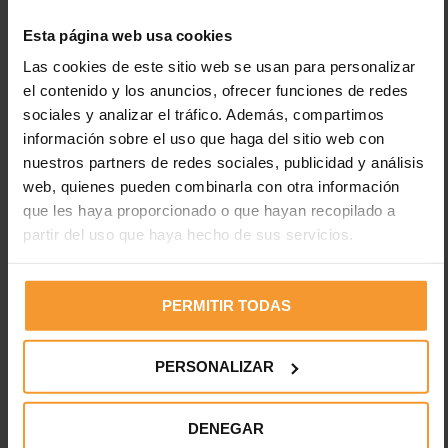
talleres
Esta página web usa cookies
Las cookies de este sitio web se usan para personalizar
el contenido y los anuncios, ofrecer funciones de redes
sociales y analizar el tráfico. Además, compartimos
información sobre el uso que haga del sitio web con
nuestros partners de redes sociales, publicidad y análisis
web, quienes pueden combinarla con otra información
Reynasa
que les haya proporcionado o que hayan recopilado a
partir del uso que haya hecho de sus servicios.
Deja una respuesta
PERMITIR TODAS
Tu dirección de correo electrónico no será publicada.
Los
campos obligatorios están marcados con
*
PERSONALIZAR
DENEGAR