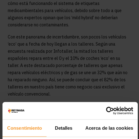
cómo está funcionando el sistema de etiquetas
medioambientales para vehículos, debido sobre todo a que
algunos expertos opinan que los ‘mild hybrid’ no deberían
considerarse no contaminantes.
Con este panorama de incertidumbre, son pocos los vehículos
‘eco’ que a fecha de hoy llegan a los talleres. Según una
encuesta realizada por Infotaller, la mitad los talleres
españoles repara entre el 0 y el 10% de coches ‘eco’ en su
taller. A este destacado porcentaje de talleres que apenas
repara vehículos eléctricos y de gas se une un 32% que aún no
ha reparado ninguno. Así, se puede concluir que el 82% de los
talleres en nuestro país tiene como negocio casi exclusivo el
vehículo convencional.
Al otro lado se sitúa el 10% de talleres, que repara entre el 10
y el 20% de vehículos ‘eco’ de media en su taller y el 7% que
repara más del 20%.
Consentimiento
Detalles
Acerca de las cookies
Etiquetas:
eco
encuesta
etiqueta medioambiental