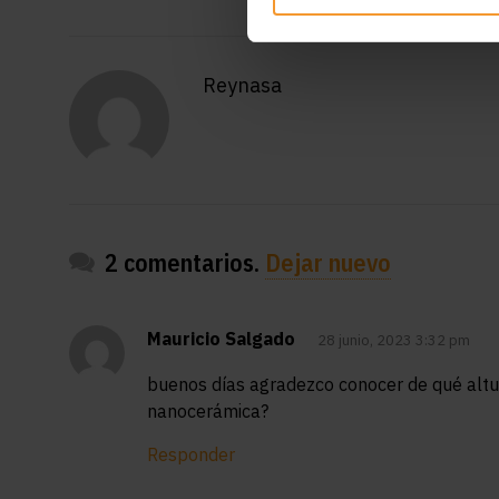
Reynasa
2 comentarios.
Dejar nuevo
Mauricio Salgado
28 junio, 2023 3:32 pm
buenos días agradezco conocer de qué altu
nanocerámica?
Responder