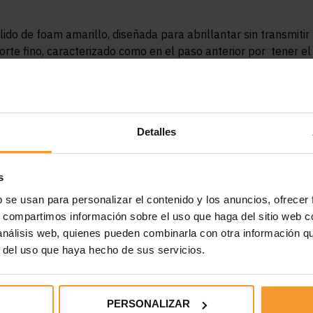
do de foam amarillo, diseñada para abrillantar sin transmitir
corte fino, caracterizado como en el paso anterior por tener el
este debe ser aplicado en pequeñas cantidades.
tender el producto.
nes y trabajamos la zona abriendo el parche para abrillantar
Detalles
evastado con el corte grueso.
 una cuadrícula.
s
 brillo que se podrá ver claramente una vez pasada la gamuza
b se usan para personalizar el contenido y los anuncios, ofrecer
s, compartimos información sobre el uso que haga del sitio web 
 análisis web, quienes pueden combinarla con otra información q
r del uso que haya hecho de sus servicios.
ynasa
rupes
PERSONALIZAR