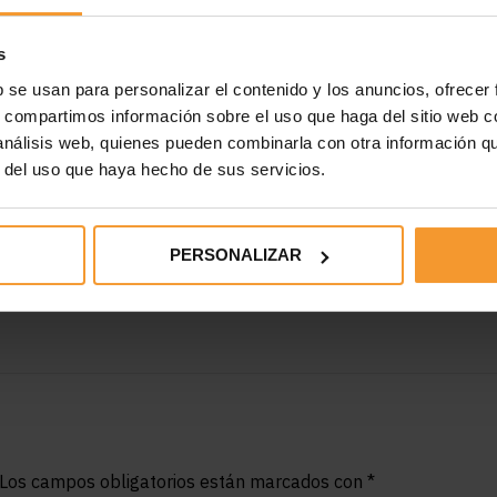
que que Reynasa y Continental habíamos anunciado durante
s
 para vivir este importante momento en nuestro recién
imos realizar la donación, que esperamos llegue al mayor
b se usan para personalizar el contenido y los anuncios, ofrecer
aborar en este tipo de acciones, ¡¡¡ya estamos pensando en
s, compartimos información sobre el uso que haga del sitio web 
 análisis web, quienes pueden combinarla con otra información q
r del uso que haya hecho de sus servicios.
PERSONALIZAR
Los campos obligatorios están marcados con
*