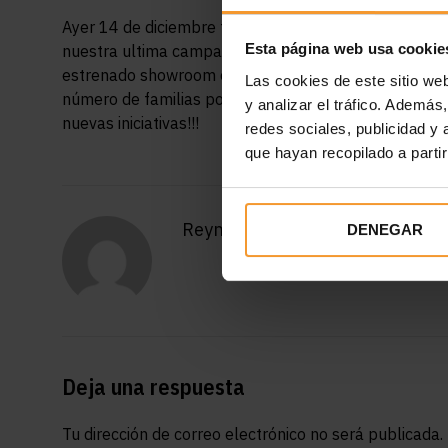
Ayer 14 de diciembre tuvo lugar la entrega del che
Esta página web usa cookie
nuestra ultima campaña de neumáticos.
Nos juntamos
estrenado showroom en Alcalá de Henares, donde pud
Las cookies de este sitio we
número de familias posibles. Orgullosos de poder col
y analizar el tráfico. Ademá
nuevas iniciativas!!!
redes sociales, publicidad y
que hayan recopilado a parti
Reynasa
DENEGAR
Deja una respuesta
Tu dirección de correo electrónico no será publicada.