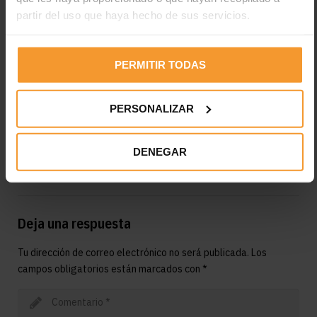
Etiquetas:
ayudas
coronavirus
Covid-19
inversión
partir del uso que haya hecho de sus servicios.
Madrid
subvenciones
talleres
PERMITIR TODAS
PERSONALIZAR
DENEGAR
Reynasa
Deja una respuesta
Tu dirección de correo electrónico no será publicada.
Los
campos obligatorios están marcados con
*