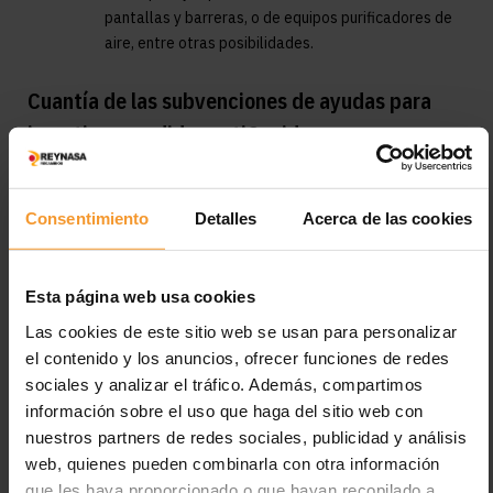
pantallas y barreras, o de equipos purificadores de
aire, entre otras posibilidades.
Cuantía de las subvenciones
de ayudas para
invertir en medidas antiCovid
En la convocatoria de la Comunidad de Madrid también se
especifican las cuantías de las que podrán beneficiarse los
Consentimiento
Detalles
Acerca de las cookies
talleres, entre otros comercios.
Esta será del 30% de la inversión subvencionable en el
Esta página web usa cookies
caso de las líneas 1 y 2
Del 40% en el caso de la línea 3.
Las cookies de este sitio web se usan para personalizar
el contenido y los anuncios, ofrecer funciones de redes
Además, existe un límite máximo de la ayuda de 100.000
sociales y analizar el tráfico. Además, compartimos
euros por actuación, por beneficiario y año natural, con “un
información sobre el uso que haga del sitio web con
máximo de 200.000 euros para el mismo beneficiario
nuestros partners de redes sociales, publicidad y análisis
durante cualquier periodo de tres ejercicios fiscales”.
web, quienes pueden combinarla con otra información
que les haya proporcionado o que hayan recopilado a