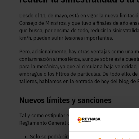
Desde el 11 de mayo, está en vigor la nueva limitaci
Consejo de Ministros, y que tuvo a finales de año en
que busca, por encima de todo, reducir la siniestralid
km/h, pueden sufrir lesiones importantes.
Pero, adicionalmente, hay otras ventajas como una m
contaminación atmosférica, aunque sobre esta cuesti
para la mecánica, ya que al circular a baja velocida
embrague o los filtros de partículas. De todo ello, d
talleres, hablamos en la entrada de hoy del blog de 
Nuevos límites y sanciones
Tal y como estipular el Real Decreto que hace seis m
Reglamento General de Vehículos, los nuevos límites
Solo se podrá circular a 20 km/h en vías que di