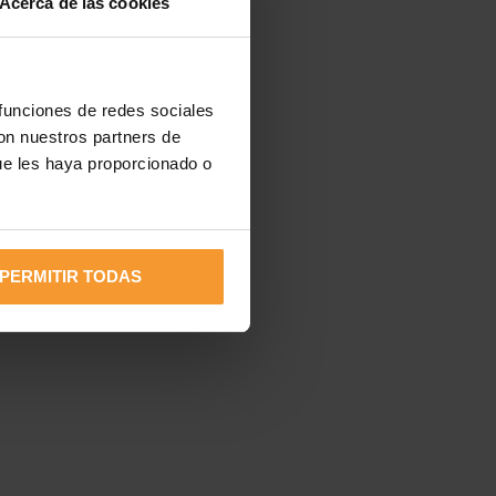
Acerca de las cookies
 funciones de redes sociales
con nuestros partners de
ue les haya proporcionado o
más
PERMITIR TODAS