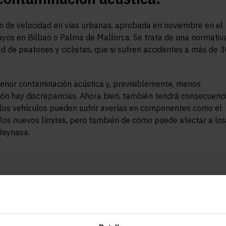
ón de velocidad en vías urbanas, aprobada en noviembre en el
sayos en Bilbao o Palma de Mallorca. Se trata de una normativ
ad de peatones y ciclistas, que si sufren accidentes a más de 
enor contaminación acústica y, previsiblemente, menos
ón hay discrepancias. Ahora bien, también tendrá consecuenc
d, los vehículos pueden sufrir averías en componentes como el
e los nuevos límites, pero también de cómo puede afectar a los
Reynasa.
eses modificó el Reglamento General de Circulación y el
 son:
spongan de plataforma única de calzada y acera.