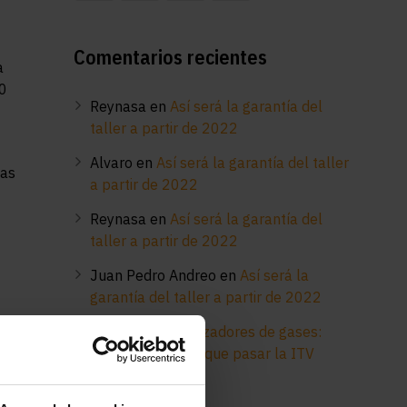
Comentarios recientes
a
30
Reynasa
en
Así será la garantía del
taller a partir de 2022
Alvaro
en
Así será la garantía del taller
ias
a partir de 2022
Reynasa
en
Así será la garantía del
taller a partir de 2022
Juan Pedro Andreo
en
Así será la
garantía del taller a partir de 2022
Reynasa
en
Analizadores de gases:
para mucho más que pasar la ITV