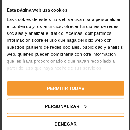
Hola! Es necesario obtener una licencia para poder
vender estás pinturas? Tienes alguna lista de
Esta página web usa cookies
productores? Gracias.
Las cookies de este sitio web se usan para personalizar
Responder
el contenido y los anuncios, ofrecer funciones de redes
sociales y analizar el tráfico. Además, compartimos
información sobre el uso que haga del sitio web con
nuestros partners de redes sociales, publicidad y análisis
Reynasa
24 agosto, 2022 4:58 pm
web, quienes pueden combinarla con otra información
que les haya proporcionado o que hayan recopilado a
Hola Daniella,
partir del uso que haya hecho de sus servicios.
Como productos químicos hay que cumplir con la
legislación vigente y tener los permisos
correspondientes. En cuanto a lista de
PERMITIR TODAS
fabricantes puedes buscar en internet, ya que hay
multitud de fabricantes. En caso de que tengas
interés comercial, por favor confírmanos el
PERSONALIZAR
nombre de tu empresa y un asesor se pondrá
contacto.
DENEGAR