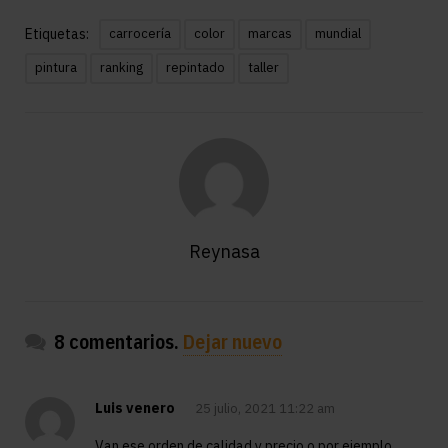
Etiquetas:
carrocería
color
marcas
mundial
pintura
ranking
repintado
taller
Reynasa
8 comentarios.
Dejar nuevo
Luis venero
25 julio, 2021 11:22 am
Van ese orden de calidad y precio o por ejemplo