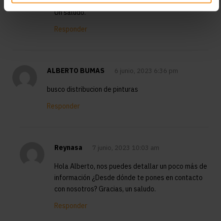
Gracias,
Un saludo.
Responder
ALBERTO BUMAS
6 junio, 2023 6:36 pm
busco distribucion de pinturas
Responder
Reynasa
7 junio, 2023 10:03 am
Hola Alberto, nos puedes detallar un poco más de
información ¿Desde dónde te pones en contacto
con nosotros? Gracias, un saludo.
Responder