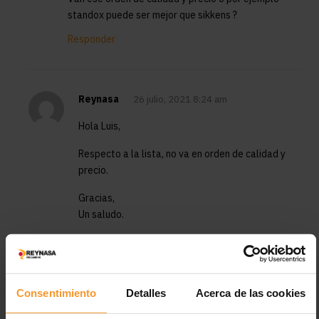
standox puede ser mejor que sikkens ?
Responder
Reynasa
26 julio, 2021 8:24 am
Hola Luis,
Respecto a la lista, no va en orden de calidad y
precio.
Gracias,
Un saludo.
Responder
Consentimiento
Detalles
Acerca de las cookies
Daniella
21 agosto, 2022 5:18 am