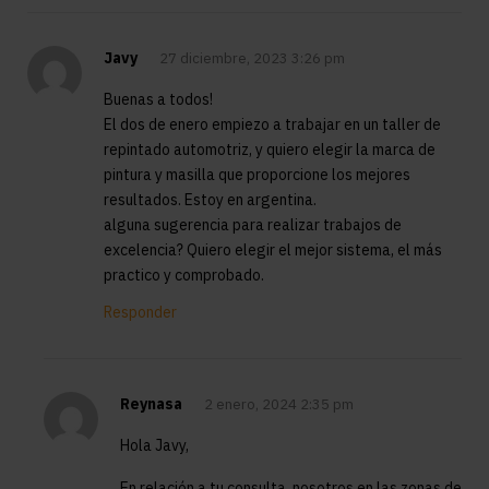
Javy
27 diciembre, 2023 3:26 pm
Buenas a todos!
El dos de enero empiezo a trabajar en un taller de
repintado automotriz, y quiero elegir la marca de
pintura y masilla que proporcione los mejores
resultados. Estoy en argentina.
alguna sugerencia para realizar trabajos de
excelencia? Quiero elegir el mejor sistema, el más
practico y comprobado.
Responder
Reynasa
2 enero, 2024 2:35 pm
Hola Javy,
En relación a tu consulta, nosotros en las zonas de