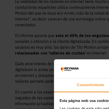
La visibilidad de los talleres en internet tiene much
conductores españoles utiliza continuamente internet 
Motion del que se hace eco Armin, más de la mitad de
internet”, es decir: carecen de una estrategia online
conectados.
El informe apunta que
solo el 46% de los negocios
sociales o atención a la cliente digitalizada. En camb
usuarios es muy alta: los datos de Tilo Motion arro
relacionadas con ‘talleres de coches’
en internet.
Dado este interés de los usuarios en encontrar infor
digitalicen lo antes posible, ya que, a día de hoy, sol
en internet y únicamente tres de cada diez están pre
talleres permite pedir cita online, el 24,5% pedir pr
Consentimiento
En cuanto a los aspectos que más valoran los usuarios
seguidos de las opiniones de otros usuarios (37,3%).
Esta página web usa cookie
información actualizada (7,6%). Y respecto a los ser
Las cookies de este sitio we