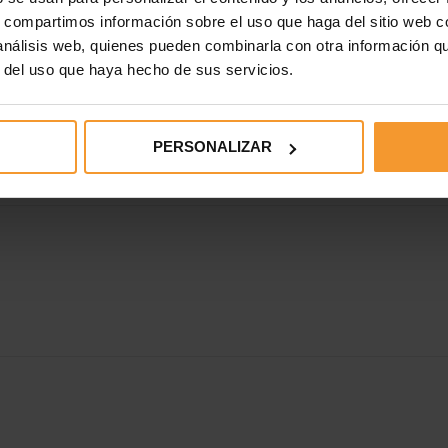
ine, la atención al cliente en línea, el seguimiento de los
s, compartimos información sobre el uso que haga del sitio web 
citas online. Si necesitas asesoramiento sobre cómo digitalizar 
 análisis web, quienes pueden combinarla con otra información q
nuestro departamento de marketing a través del correo
r del uso que haya hecho de sus servicios.
PERSONALIZAR