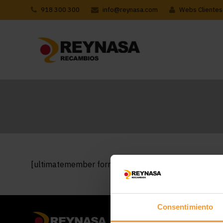
918 300 300
info@reynasa.com
Webs Clientes
[ultimatemember form_id=8623]
Consentimiento