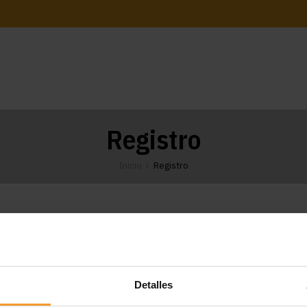
Registro
Inicio
Registro
Detalles
C/ Ávila, 24 E 28804