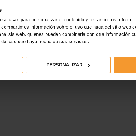
Alcalá de Henares, Madrid
s
T+ 918 300 300
b se usan para personalizar el contenido y los anuncios, ofrecer
F+ 918 823 485
AD
SITEMAP
CANAL ÉTICO
s, compartimos información sobre el uso que haga del sitio web 
 análisis web, quienes pueden combinarla con otra información q
r del uso que haya hecho de sus servicios.
PERSONALIZAR