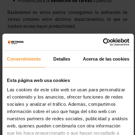
Procesos para la
definición de tareas
o puestos.
Basándonos en estos puntos conseguimos la unificación de
tareas comunes entre distintos departamentos, lo que se
traduce en una mayor productividad.
Certificado ISO
Consentimiento
Detalles
Acerca de las cookies
Con fecha siete de Abril, hemos conseguido la Certificación ISO
9001:2015.
Esta página web usa cookies
Esta
norma internacional
especifica los requisitos para un
Las cookies de este sitio web se usan para personalizar
sistema de gestión de calidad cuando una organización
el contenido y los anuncios, ofrecer funciones de redes
necesita demostrar su capacidad para proporcionar de forma
sociales y analizar el tráfico. Además, compartimos
coherente productos que satisfagan los requisitos del cliente,
información sobre el uso que haga del sitio web con
aspirando a aumentar la
satisfacción
de este a través de la
nuestros partners de redes sociales, publicidad y análisis
aplicación eficaz del sistema, incluidos los procesos para la
web, quienes pueden combinarla con otra información
mejora continua del sistema y el aseguramiento de la
conformidad con los requisitos del cliente y los reglamentarios
que les haya proporcionado o que hayan recopilado a