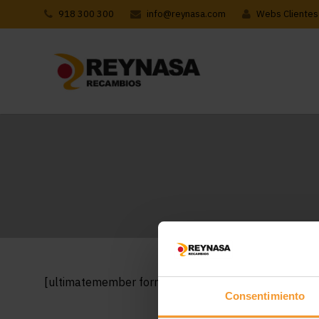
918 300 300
info@reynasa.com
Webs Clientes
[ultimatemember form_id=8626]
Consentimiento