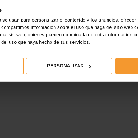
s
C/ Ávila, 24 E 28804
b se usan para personalizar el contenido y los anuncios, ofrecer
Alcalá de Henares, Madrid
s, compartimos información sobre el uso que haga del sitio web 
T+ 918 300 300
 análisis web, quienes pueden combinarla con otra información q
F+ 918 823 485
r del uso que haya hecho de sus servicios.
AD
SITEMAP
CANAL ÉTICO
PERSONALIZAR